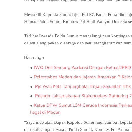
Kabupaten Deliserdang, usai mengikuti sejumlah pertandin
Mewakili Kapolda Sumut Irjen Pol RZ Panca Putra Siman
Humas Polda Sumut Kombes Pol Hadi Wahyudi beserta s
Terlihat Irwasda Polda Sumut mengalungi para kontingen s
dalam ajang pekan olahraga dan seni mengharumkan nama
Baca Juga
IWO Deli Serdang Audensi Dengan Ketua DPRD
Polrestabes Medan dan Jajaran Amankan 3 Kelom
Pjs Wali Kota Tanjungbalai Tinjau Sejumlah Titik 
Pelindo Laksanakanan Stakeholders Gathering 
Ketua DPW Sumut LSM Garuda Indonesia Perkas
Ilegal di Medan
"Saya mewakili Bapak Kapolda Sumut menyambut kepulan
dari Solo," ujar Irwasda Polda Sumut, Kombes Pol Armia 