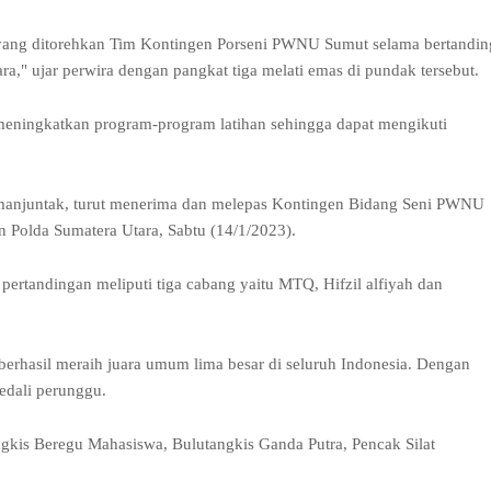
i yang ditorehkan Tim Kontingen Porseni PWNU Sumut selama bertandin
" ujar perwira dengan pangkat tiga melati emas di pundak tersebut.
eningkatkan program-program latihan sehingga dapat mengikuti
imanjuntak, turut menerima dan melepas Kontingen Bidang Seni PWNU
 Polda Sumatera Utara, Sabtu (14/1/2023).
tandingan meliputi tiga cabang yaitu MTQ, Hifzil alfiyah dan
rhasil meraih juara umum lima besar di seluruh Indonesia. Dengan
edali perunggu.
ngkis Beregu Mahasiswa, Bulutangkis Ganda Putra, Pencak Silat