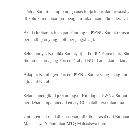
"Polda Sumut cukup bangga atas kerja keras dan prestas
di Solo karena mampu mengharumkan nama Sumatera Utara,
Armia berharap, kedepan Kontingen PWNU Sumut terus m
pertandingan yang lebih bergengsi lagi.
Sebelumnya, Kapolda Sumut, Irjen Pol RZ Panca Putra S
Sumut dalam ajang Porseni 1 abad NU di aula dan halaman
Adapun Kontingen Porseni PWNU Sumut yang mengikuti per
Qiraatul Kutub.
Selama mengikuti pertandingan Kontingen PWNU Sumut be
perolehan empat medali emas, 10 medali perak dan dua m
Untuk empat medali emas yang diraih berasal dari Buluta
Mahasiswa A Putra dan MTQ Mahasiswa Putra.