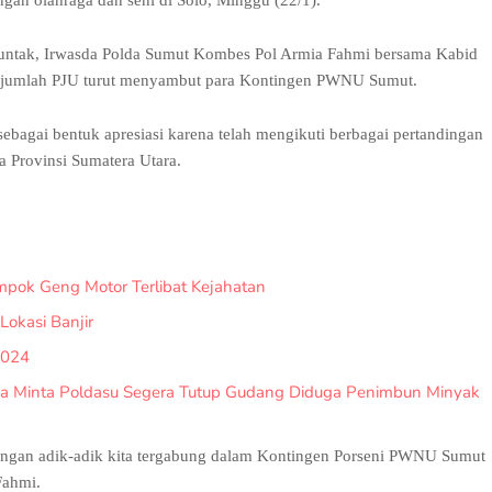
gan olahraga dan seni di Solo, Minggu (22/1).
juntak, Irwasda Polda Sumut Kombes Pol Armia Fahmi bersama Kabid
ejumlah PJU turut menyambut para Kontingen PWNU Sumut.
ebagai bentuk apresiasi karena telah mengikuti berbagai pertandingan
 Provinsi Sumatera Utara.
pok Geng Motor Terlibat Kejahatan
Lokasi Banjir
2024
a Minta Poldasu Segera Tutup Gudang Diduga Penimbun Minyak
gan adik-adik kita tergabung dalam Kontingen Porseni PWNU Sumut
Fahmi.