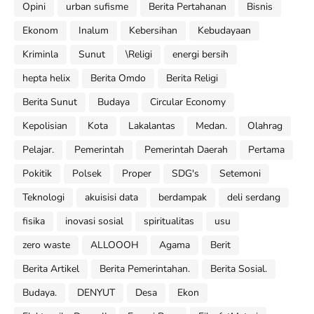
Opini
urban sufisme
Berita Pertahanan
Bisnis
Ekonom
Inalum
Kebersihan
Kebudayaan
Kriminla
Sunut
\Religi
energi bersih
hepta helix
Berita Omdo
Berita Religi
Berita Sunut
Budaya
Circular Economy
Kepolisian
Kota
Lakalantas
Medan.
Olahrag
Pelajar.
Pemerintah
Pemerintah Daerah
Pertama
Pokitik
Polsek
Proper
SDG's
Setemoni
Teknologi
akuisisi data
berdampak
deli serdang
fisika
inovasi sosial
spiritualitas
usu
zero waste
ALLOOOH
Agama
Berit
Berita Artikel
Berita Pemerintahan.
Berita Sosial.
Budaya.
DENYUT
Desa
Ekon