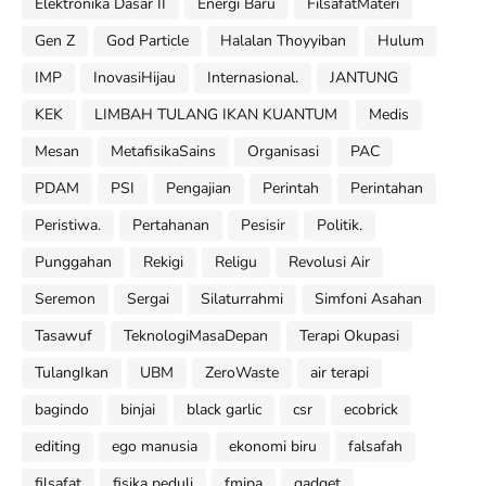
Elektronika Dasar II
Energi Baru
FilsafatMateri
Gen Z
God Particle
Halalan Thoyyiban
Hulum
IMP
InovasiHijau
Internasional.
JANTUNG
KEK
LIMBAH TULANG IKAN KUANTUM
Medis
Mesan
MetafisikaSains
Organisasi
PAC
PDAM
PSI
Pengajian
Perintah
Perintahan
Peristiwa.
Pertahanan
Pesisir
Politik.
Punggahan
Rekigi
Religu
Revolusi Air
Seremon
Sergai
Silaturrahmi
Simfoni Asahan
Tasawuf
TeknologiMasaDepan
Terapi Okupasi
TulangIkan
UBM
ZeroWaste
air terapi
bagindo
binjai
black garlic
csr
ecobrick
editing
ego manusia
ekonomi biru
falsafah
filsafat
fisika peduli
fmipa
gadget