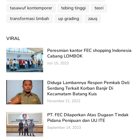
tasawuf kontemporer
tebing tinggi
teori
transformasi limbah
up grading
zauq
VIRAL
Peresmian kantor FEC shopping Indonesia
Cabang LOMBOK
Juli 15, 2023
Diduga Lambannya Respon Pemkab Deli
Serdang Terkait Korban Banjir Di
Kecamatam Batang Kuis
November 21, 2022
PT. FEC Dilaporkan Atas Dugaan Tindak
Pidana Penipuan dan UU ITE
September 14, 2023