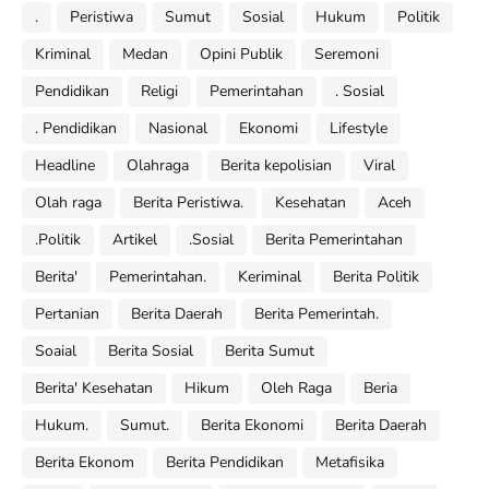
.
Peristiwa
Sumut
Sosial
Hukum
Politik
Kriminal
Medan
Opini Publik
Seremoni
Pendidikan
Religi
Pemerintahan
. Sosial
. Pendidikan
Nasional
Ekonomi
Lifestyle
Headline
Olahraga
Berita kepolisian
Viral
Olah raga
Berita Peristiwa.
Kesehatan
Aceh
.Politik
Artikel
.Sosial
Berita Pemerintahan
Berita'
Pemerintahan.
Keriminal
Berita Politik
Pertanian
Berita Daerah
Berita Pemerintah.
Soaial
Berita Sosial
Berita Sumut
Berita' Kesehatan
Hikum
Oleh Raga
Beria
Hukum.
Sumut.
Berita Ekonomi
Berita Daerah
Berita Ekonom
Berita Pendidikan
Metafisika