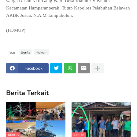
warga Dusun VIII Gang Waru Desa Klambir V Kebun
Kecamatan Hamparanperak. Tutup Kapolres Pelabuhan Belawan
AKBP. Josua. N.A.M Tampubolon.
(FL/MUP)
Tags
Berita
Hukum
Facebook
Berita Terkait
BERITA
BERITA