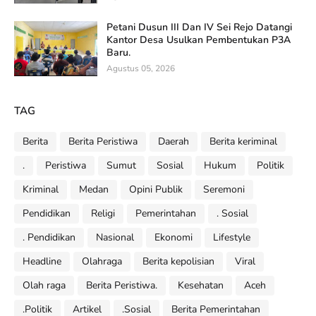
Petani Dusun III Dan IV Sei Rejo Datangi
Kantor Desa Usulkan Pembentukan P3A
Baru.
Agustus 05, 2026
TAG
Berita
Berita Peristiwa
Daerah
Berita keriminal
.
Peristiwa
Sumut
Sosial
Hukum
Politik
Kriminal
Medan
Opini Publik
Seremoni
Pendidikan
Religi
Pemerintahan
. Sosial
. Pendidikan
Nasional
Ekonomi
Lifestyle
Headline
Olahraga
Berita kepolisian
Viral
Olah raga
Berita Peristiwa.
Kesehatan
Aceh
.Politik
Artikel
.Sosial
Berita Pemerintahan