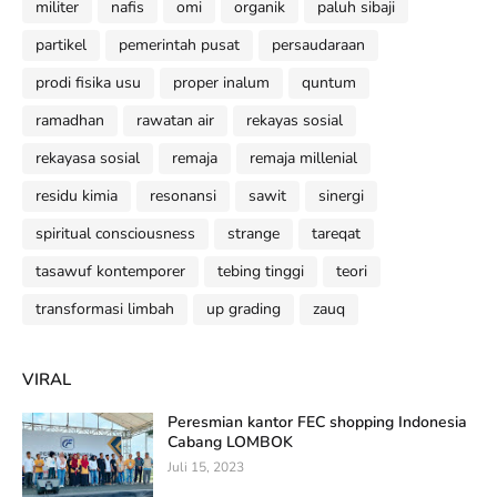
militer
nafis
omi
organik
paluh sibaji
partikel
pemerintah pusat
persaudaraan
prodi fisika usu
proper inalum
quntum
ramadhan
rawatan air
rekayas sosial
rekayasa sosial
remaja
remaja millenial
residu kimia
resonansi
sawit
sinergi
spiritual consciousness
strange
tareqat
tasawuf kontemporer
tebing tinggi
teori
transformasi limbah
up grading
zauq
VIRAL
Peresmian kantor FEC shopping Indonesia
Cabang LOMBOK
Juli 15, 2023