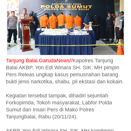
Tanjung Balai.GarudaNews//
Kapolres Tanjung
Balai AKBP. Yon Edi Winara SH. SIK. MH pimpin
Pers Releas ungkap kasus pemusnahan barang
bukti jenis narkotika, shabu, pil ekstasi dan kokain.
Kegiatan tersebut tampak, dihadiri sejumlah
Forkopimda, Tokoh masyarakat, Labfor Polda
Sumut dan Insan Pers di Mako Polres
Tanjungbalai, Rabu (20/11/24).
AKBP. Yon Edi Winara SH. SIK. MH komitmen