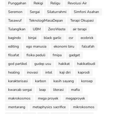
Punggahan
Rekigi
Religu
Revolusi Air
Seremon
Sergai
Silaturrahmi
Simfoni Asahan
Tasawuf
TeknologiMasaDepan
Terapi Okupasi
TulangIkan
UBM
ZeroWaste
air terapi
bagindo
binjai
black garlic
csr
ecobrick
editing
ego manusia
ekonomi biru
falsafah
filsafat
fisika peduli
fmipa
gadget
god partikel
gudep usu
hakikat
hakikatbudi
healing
inovasi
intel
kaji diri
kaprodi
karakterisasi
karbon
kasih sayang
konsep
kwarcab sergai
leap
literasi
mafia
makrokosmos
mega proyek
megaproyek
mentarang
metaphysics sacrifice
mikrokosmos