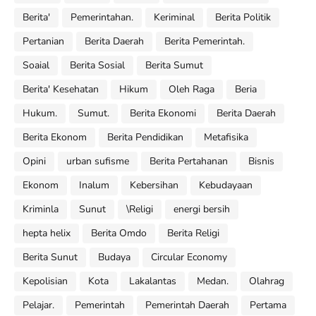
Berita'
Pemerintahan.
Keriminal
Berita Politik
Pertanian
Berita Daerah
Berita Pemerintah.
Soaial
Berita Sosial
Berita Sumut
Berita' Kesehatan
Hikum
Oleh Raga
Beria
Hukum.
Sumut.
Berita Ekonomi
Berita Daerah
Berita Ekonom
Berita Pendidikan
Metafisika
Opini
urban sufisme
Berita Pertahanan
Bisnis
Ekonom
Inalum
Kebersihan
Kebudayaan
Kriminla
Sunut
\Religi
energi bersih
hepta helix
Berita Omdo
Berita Religi
Berita Sunut
Budaya
Circular Economy
Kepolisian
Kota
Lakalantas
Medan.
Olahrag
Pelajar.
Pemerintah
Pemerintah Daerah
Pertama