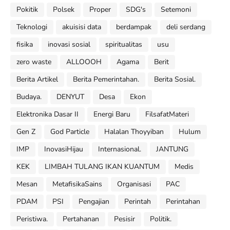
Pokitik
Polsek
Proper
SDG's
Setemoni
Teknologi
akuisisi data
berdampak
deli serdang
fisika
inovasi sosial
spiritualitas
usu
zero waste
ALLOOOH
Agama
Berit
Berita Artikel
Berita Pemerintahan.
Berita Sosial.
Budaya.
DENYUT
Desa
Ekon
Elektronika Dasar II
Energi Baru
FilsafatMateri
Gen Z
God Particle
Halalan Thoyyiban
Hulum
IMP
InovasiHijau
Internasional.
JANTUNG
KEK
LIMBAH TULANG IKAN KUANTUM
Medis
Mesan
MetafisikaSains
Organisasi
PAC
PDAM
PSI
Pengajian
Perintah
Perintahan
Peristiwa.
Pertahanan
Pesisir
Politik.