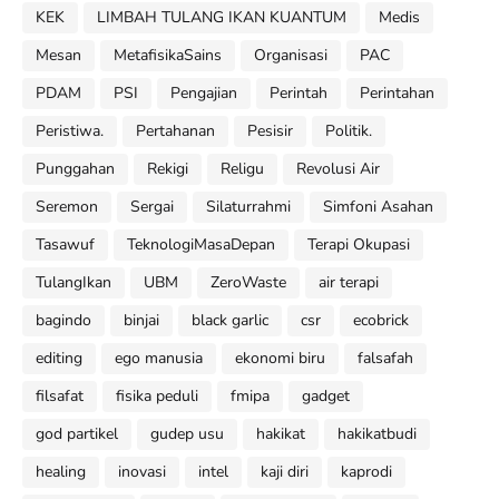
KEK
LIMBAH TULANG IKAN KUANTUM
Medis
Mesan
MetafisikaSains
Organisasi
PAC
PDAM
PSI
Pengajian
Perintah
Perintahan
Peristiwa.
Pertahanan
Pesisir
Politik.
Punggahan
Rekigi
Religu
Revolusi Air
Seremon
Sergai
Silaturrahmi
Simfoni Asahan
Tasawuf
TeknologiMasaDepan
Terapi Okupasi
TulangIkan
UBM
ZeroWaste
air terapi
bagindo
binjai
black garlic
csr
ecobrick
editing
ego manusia
ekonomi biru
falsafah
filsafat
fisika peduli
fmipa
gadget
god partikel
gudep usu
hakikat
hakikatbudi
healing
inovasi
intel
kaji diri
kaprodi