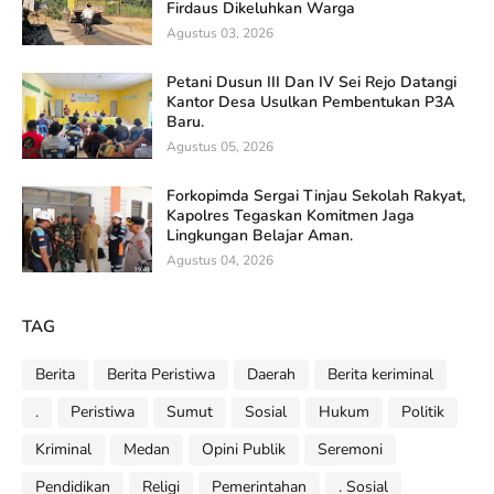
Firdaus Dikeluhkan Warga
Agustus 03, 2026
Petani Dusun III Dan IV Sei Rejo Datangi
Kantor Desa Usulkan Pembentukan P3A
Baru.
Agustus 05, 2026
Forkopimda Sergai Tinjau Sekolah Rakyat,
Kapolres Tegaskan Komitmen Jaga
Lingkungan Belajar Aman.
Agustus 04, 2026
TAG
Berita
Berita Peristiwa
Daerah
Berita keriminal
.
Peristiwa
Sumut
Sosial
Hukum
Politik
Kriminal
Medan
Opini Publik
Seremoni
Pendidikan
Religi
Pemerintahan
. Sosial