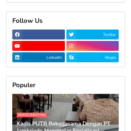
Follow Us
Twitter
LinkedIn
Skype
Populer
BERITA PERISTIWA
Kadis PUTR Bekerjasama Dengan PT
Jamkrindo Menggelar Sosialisasi