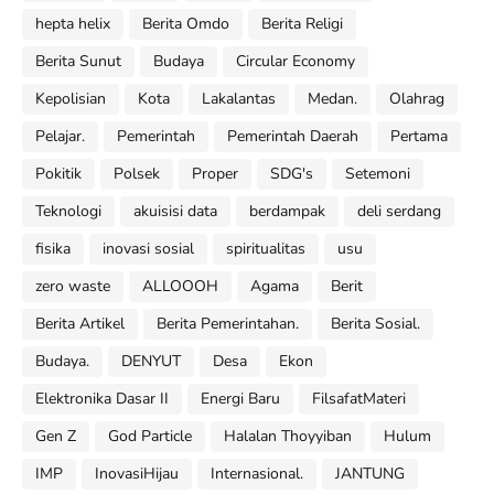
hepta helix
Berita Omdo
Berita Religi
Berita Sunut
Budaya
Circular Economy
Kepolisian
Kota
Lakalantas
Medan.
Olahrag
Pelajar.
Pemerintah
Pemerintah Daerah
Pertama
Pokitik
Polsek
Proper
SDG's
Setemoni
Teknologi
akuisisi data
berdampak
deli serdang
fisika
inovasi sosial
spiritualitas
usu
zero waste
ALLOOOH
Agama
Berit
Berita Artikel
Berita Pemerintahan.
Berita Sosial.
Budaya.
DENYUT
Desa
Ekon
Elektronika Dasar II
Energi Baru
FilsafatMateri
Gen Z
God Particle
Halalan Thoyyiban
Hulum
IMP
InovasiHijau
Internasional.
JANTUNG