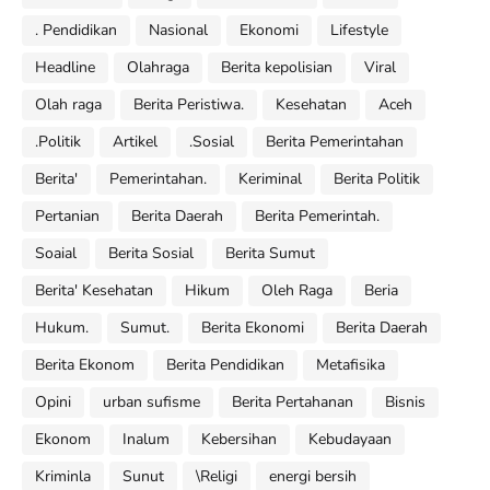
. Pendidikan
Nasional
Ekonomi
Lifestyle
Headline
Olahraga
Berita kepolisian
Viral
Olah raga
Berita Peristiwa.
Kesehatan
Aceh
.Politik
Artikel
.Sosial
Berita Pemerintahan
Berita'
Pemerintahan.
Keriminal
Berita Politik
Pertanian
Berita Daerah
Berita Pemerintah.
Soaial
Berita Sosial
Berita Sumut
Berita' Kesehatan
Hikum
Oleh Raga
Beria
Hukum.
Sumut.
Berita Ekonomi
Berita Daerah
Berita Ekonom
Berita Pendidikan
Metafisika
Opini
urban sufisme
Berita Pertahanan
Bisnis
Ekonom
Inalum
Kebersihan
Kebudayaan
Kriminla
Sunut
\Religi
energi bersih