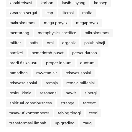
karakterisasi
karbon
kasih sayang
konsep
kwarcab sergai
leap
literasi
mafia
makrokosmos
mega proyek
megaproyek
mentarang
metaphysics sacrifice
mikrokosmos
militer
nafis
omi
organik
paluh sibaji
partikel
pemerintah pusat
persaudaraan
prodi fisika usu
proper inalum
quntum
ramadhan
rawatan air
rekayas sosial
rekayasa sosial
remaja
remaja millenial
residu kimia
resonansi
sawit
sinergi
spiritual consciousness
strange
tareqat
tasawuf kontemporer
tebing tinggi
teori
transformasi limbah
up grading
zauq