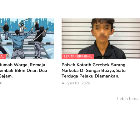
NAL
BERITA KERIMINAL
Rumah Warga, Remaja
Polsek Kotarih Gerebek Sarang
mbali Bikin Onar. Dua
Narkoba Di Sungai Buaya, Satu
Sajam.
Terduga Pelaku Diamankan.
26
August 01, 2026
Lebih lama