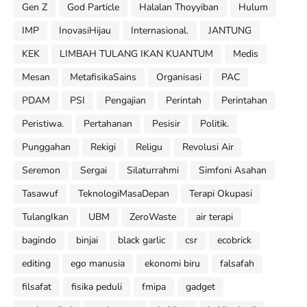
Gen Z
God Particle
Halalan Thoyyiban
Hulum
IMP
InovasiHijau
Internasional.
JANTUNG
KEK
LIMBAH TULANG IKAN KUANTUM
Medis
Mesan
MetafisikaSains
Organisasi
PAC
PDAM
PSI
Pengajian
Perintah
Perintahan
Peristiwa.
Pertahanan
Pesisir
Politik.
Punggahan
Rekigi
Religu
Revolusi Air
Seremon
Sergai
Silaturrahmi
Simfoni Asahan
Tasawuf
TeknologiMasaDepan
Terapi Okupasi
TulangIkan
UBM
ZeroWaste
air terapi
bagindo
binjai
black garlic
csr
ecobrick
editing
ego manusia
ekonomi biru
falsafah
filsafat
fisika peduli
fmipa
gadget