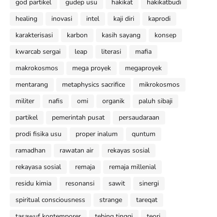
god partikel
gudep usu
hakikat
hakikatbudi
healing
inovasi
intel
kaji diri
kaprodi
karakterisasi
karbon
kasih sayang
konsep
kwarcab sergai
leap
literasi
mafia
makrokosmos
mega proyek
megaproyek
mentarang
metaphysics sacrifice
mikrokosmos
militer
nafis
omi
organik
paluh sibaji
partikel
pemerintah pusat
persaudaraan
prodi fisika usu
proper inalum
quntum
ramadhan
rawatan air
rekayas sosial
rekayasa sosial
remaja
remaja millenial
residu kimia
resonansi
sawit
sinergi
spiritual consciousness
strange
tareqat
tasawuf kontemporer
tebing tinggi
teori