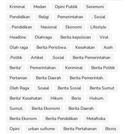
Kriminal
Medan
Opini Publik
Seremoni
Pendidikan
Religi
Pemerintahan
. Sosial
. Pendidikan
Nasional
Ekonomi
Lifestyle
Headline
Olahraga
Berita kepolisian
Viral
Olah raga
Berita Peristiwa.
Kesehatan
Aceh
.Politik
Artikel
.Sosial
Berita Pemerintahan
Berita'
Pemerintahan.
Keriminal
Berita Politik
Pertanian
Berita Daerah
Berita Pemerintah.
Oleh Raga
Soaial
Berita Sosial
Berita Sumut
Berita' Kesehatan
Hikum
Beria
Hukum.
Sumut.
Berita Ekonomi
Berita Daerah
Berita Ekonom
Berita Pendidikan
Metafisika
Opini
urban sufisme
Berita Pertahanan
Bisnis