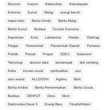
Ekonom
Inalum
Kebersihan
Kebudayaan
Kriminla
Sunut
\Religi
energi bersih
hepta helix
Berita Omdo
Berita Religi
Berita Sunut
Budaya
Circular Economy
Kepolisian
Kota
Lakalantas
Medan.
Olahrag
Pelajar.
Pemerintah
Pemerintah Daerah
Pertama
Pokitik
Polsek
Proper
SDG's
Setemoni
Teknologi
akuisisi data
berdampak
deli serdang
fisika
inovasi sosial
spiritualitas
usu
zero waste
ALLOOOH
Agama
Berit
Berita Artikel
Berita Pemerintahan.
Berita Sosial.
Budaya.
DENYUT
Desa
Ekon
Elektronika Dasar II
Energi Baru
FilsafatMateri