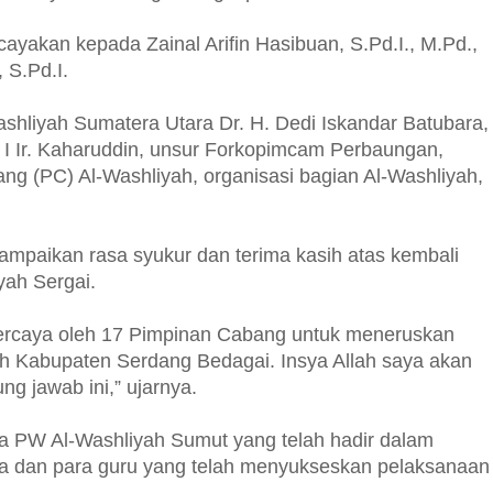
rcayakan kepada Zainal Arifin Hasibuan, S.Pd.I., M.Pd.,
 S.Pd.I.
ashliyah Sumatera Utara Dr. H. Dedi Iskandar Batubara,
n I Ir. Kaharuddin, unsur Forkopimcam Perbaungan,
g (PC) Al-Washliyah, organisasi bagian Al-Washliyah,
paikan rasa syukur dan terima kasih atas kembali
yah Sergai.
dipercaya oleh 17 Pimpinan Cabang untuk meneruskan
h Kabupaten Serdang Bedagai. Insya Allah saya akan
g jawab ini,” ujarnya.
a PW Al-Washliyah Sumut yang telah hadir dalam
itia dan para guru yang telah menyukseskan pelaksanaan