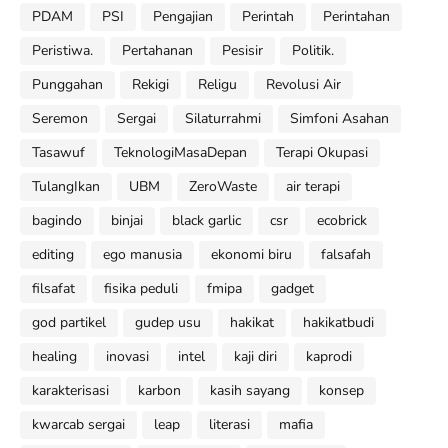
PDAM
PSI
Pengajian
Perintah
Perintahan
Peristiwa.
Pertahanan
Pesisir
Politik.
Punggahan
Rekigi
Religu
Revolusi Air
Seremon
Sergai
Silaturrahmi
Simfoni Asahan
Tasawuf
TeknologiMasaDepan
Terapi Okupasi
TulangIkan
UBM
ZeroWaste
air terapi
bagindo
binjai
black garlic
csr
ecobrick
editing
ego manusia
ekonomi biru
falsafah
filsafat
fisika peduli
fmipa
gadget
god partikel
gudep usu
hakikat
hakikatbudi
healing
inovasi
intel
kaji diri
kaprodi
karakterisasi
karbon
kasih sayang
konsep
kwarcab sergai
leap
literasi
mafia