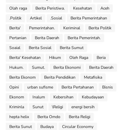
Olah raga
Berita Peristiwa.
Kesehatan
Aceh
.Politik
Artikel
.Sosial
Berita Pemerintahan
Berita'
Pemerintahan.
Keriminal
Berita Politik
Pertanian
Berita Daerah
Berita Pemerintah.
Soaial
Berita Sosial
Berita Sumut
Berita' Kesehatan
Hikum
Oleh Raga
Beria
Hukum.
Sumut.
Berita Ekonomi
Berita Daerah
Berita Ekonom
Berita Pendidikan
Metafisika
Opini
urban sufisme
Berita Pertahanan
Bisnis
Ekonom
Inalum
Kebersihan
Kebudayaan
Kriminla
Sunut
\Religi
energi bersih
hepta helix
Berita Omdo
Berita Religi
Berita Sunut
Budaya
Circular Economy