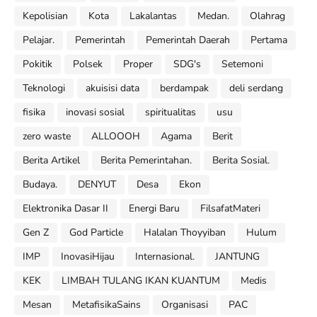
Kepolisian
Kota
Lakalantas
Medan.
Olahrag
Pelajar.
Pemerintah
Pemerintah Daerah
Pertama
Pokitik
Polsek
Proper
SDG's
Setemoni
Teknologi
akuisisi data
berdampak
deli serdang
fisika
inovasi sosial
spiritualitas
usu
zero waste
ALLOOOH
Agama
Berit
Berita Artikel
Berita Pemerintahan.
Berita Sosial.
Budaya.
DENYUT
Desa
Ekon
Elektronika Dasar II
Energi Baru
FilsafatMateri
Gen Z
God Particle
Halalan Thoyyiban
Hulum
IMP
InovasiHijau
Internasional.
JANTUNG
KEK
LIMBAH TULANG IKAN KUANTUM
Medis
Mesan
MetafisikaSains
Organisasi
PAC