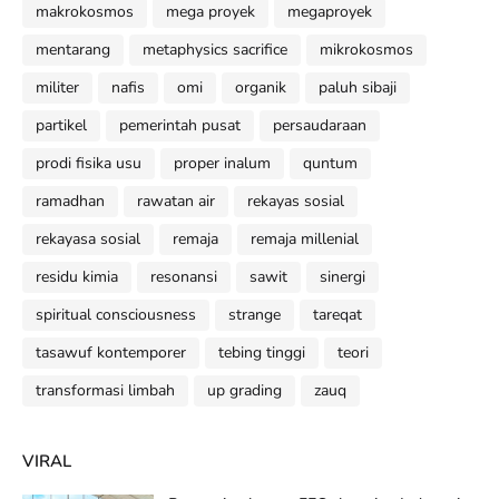
makrokosmos
mega proyek
megaproyek
mentarang
metaphysics sacrifice
mikrokosmos
militer
nafis
omi
organik
paluh sibaji
partikel
pemerintah pusat
persaudaraan
prodi fisika usu
proper inalum
quntum
ramadhan
rawatan air
rekayas sosial
rekayasa sosial
remaja
remaja millenial
residu kimia
resonansi
sawit
sinergi
spiritual consciousness
strange
tareqat
tasawuf kontemporer
tebing tinggi
teori
transformasi limbah
up grading
zauq
VIRAL