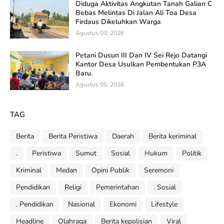
Diduga Aktivitas Angkutan Tanah Galian C
Bebas Melintas Di Jalan Ali Toa Desa
Firdaus Dikeluhkan Warga
Agustus 03, 2026
Petani Dusun III Dan IV Sei Rejo Datangi
Kantor Desa Usulkan Pembentukan P3A
Baru.
Agustus 05, 2026
TAG
Berita
Berita Peristiwa
Daerah
Berita keriminal
.
Peristiwa
Sumut
Sosial
Hukum
Politik
Kriminal
Medan
Opini Publik
Seremoni
Pendidikan
Religi
Pemerintahan
. Sosial
. Pendidikan
Nasional
Ekonomi
Lifestyle
Headline
Olahraga
Berita kepolisian
Viral