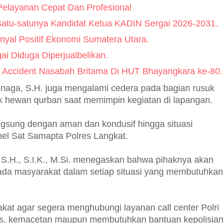
elayanan Cepat Dan Profesional
 Satu-satunya Kandidat Ketua KADIN Sergai 2026-2031.
yal Positif Ekonomi Sumatera Utara.
i Diduga Diperjualbelikan.
 Accident Nasabah Britama Di HUT Bhayangkara ke-80.
naga, S.H. juga mengalami cedera pada bagian rusuk
uduk hewan qurban saat memimpin kegiatan di lapangan.
gsung dengan aman dan kondusif hingga situasi
nel Sat Samapta Polres Langkat.
 S.H., S.I.K., M.Si. menegaskan bahwa pihaknya akan
ada masyarakat dalam setiap situasi yang membutuhkan
at agar segera menghubungi layanan call center Polri
s, kemacetan maupun membutuhkan bantuan kepolisia