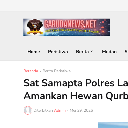
Home
Peristiwa
Berita
Medan
S
Beranda
Berita Peristiwa
Sat Samapta Polres L
Amankan Hewan Qurba
Diterbitkan
Admin
-
Mei 29, 2026