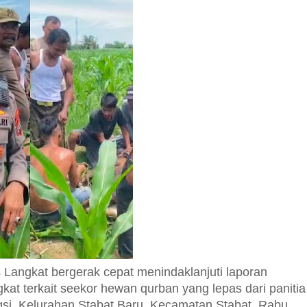
Langkat bergerak cepat menindaklanjuti laporan
gkat terkait seekor hewan qurban yang lepas dari panitia
i, Kelurahan Stabat Baru, Kecamatan Stabat, Rabu