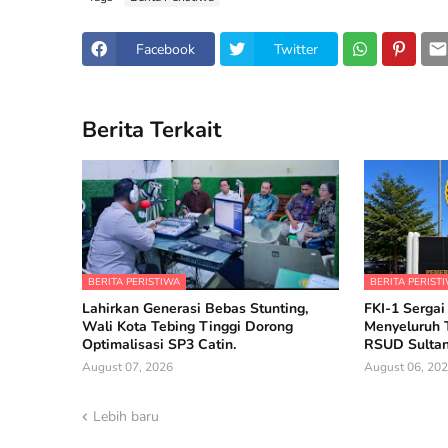
Facebook
Twitter
Berita Terkait
BERITA PERISTIWA
BERITA PERIST
Lahirkan Generasi Bebas Stunting,
FKI-1 Sergai
Wali Kota Tebing Tinggi Dorong
Menyeluruh 
Optimalisasi SP3 Catin.
RSUD Sultan
August 07, 2026
August 06, 20
Lebih baru