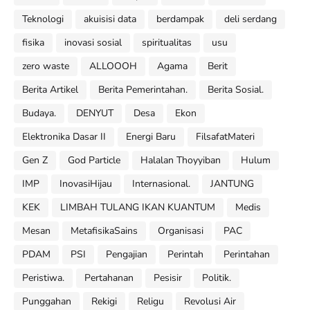
Teknologi
akuisisi data
berdampak
deli serdang
fisika
inovasi sosial
spiritualitas
usu
zero waste
ALLOOOH
Agama
Berit
Berita Artikel
Berita Pemerintahan.
Berita Sosial.
Budaya.
DENYUT
Desa
Ekon
Elektronika Dasar II
Energi Baru
FilsafatMateri
Gen Z
God Particle
Halalan Thoyyiban
Hulum
IMP
InovasiHijau
Internasional.
JANTUNG
KEK
LIMBAH TULANG IKAN KUANTUM
Medis
Mesan
MetafisikaSains
Organisasi
PAC
PDAM
PSI
Pengajian
Perintah
Perintahan
Peristiwa.
Pertahanan
Pesisir
Politik.
Punggahan
Rekigi
Religu
Revolusi Air