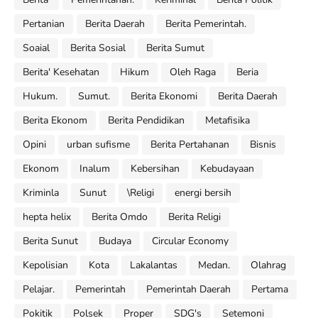
Pertanian
Berita Daerah
Berita Pemerintah.
Soaial
Berita Sosial
Berita Sumut
Berita' Kesehatan
Hikum
Oleh Raga
Beria
Hukum.
Sumut.
Berita Ekonomi
Berita Daerah
Berita Ekonom
Berita Pendidikan
Metafisika
Opini
urban sufisme
Berita Pertahanan
Bisnis
Ekonom
Inalum
Kebersihan
Kebudayaan
Kriminla
Sunut
\Religi
energi bersih
hepta helix
Berita Omdo
Berita Religi
Berita Sunut
Budaya
Circular Economy
Kepolisian
Kota
Lakalantas
Medan.
Olahrag
Pelajar.
Pemerintah
Pemerintah Daerah
Pertama
Pokitik
Polsek
Proper
SDG's
Setemoni