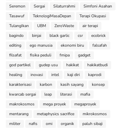
Seremon
Sergai
Silaturrahmi
Simfoni Asahan
Tasawuf
TeknologiMasaDepan
Terapi Okupasi
TulangIkan
UBM
ZeroWaste
air terapi
bagindo
binjai
black garlic
csr
ecobrick
editing
ego manusia
ekonomi biru
falsafah
filsafat
fisika peduli
fmipa
gadget
god partikel
gudep usu
hakikat
hakikatbudi
healing
inovasi
intel
kaji diri
kaprodi
karakterisasi
karbon
kasih sayang
konsep
kwarcab sergai
leap
literasi
mafia
makrokosmos
mega proyek
megaproyek
mentarang
metaphysics sacrifice
mikrokosmos
militer
nafis
omi
organik
paluh sibaji