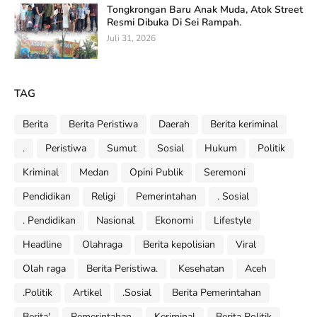
Tongkrongan Baru Anak Muda, Atok Street
Resmi Dibuka Di Sei Rampah.
Juli 31, 2026
TAG
Berita
Berita Peristiwa
Daerah
Berita keriminal
.
Peristiwa
Sumut
Sosial
Hukum
Politik
Kriminal
Medan
Opini Publik
Seremoni
Pendidikan
Religi
Pemerintahan
. Sosial
. Pendidikan
Nasional
Ekonomi
Lifestyle
Headline
Olahraga
Berita kepolisian
Viral
Olah raga
Berita Peristiwa.
Kesehatan
Aceh
.Politik
Artikel
.Sosial
Berita Pemerintahan
Berita'
Pemerintahan.
Keriminal
Berita Politik