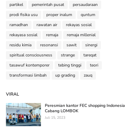
partikel
pemerintah pusat
persaudaraan
prodi fisika usu
proper inalum
quntum
ramadhan
rawatan air
rekayas sosial
rekayasa sosial
remaja
remaja millenial
residu kimia
resonansi
sawit
sinergi
spiritual consciousness
strange
tareqat
tasawuf kontemporer
tebing tinggi
teori
transformasi limbah
up grading
zauq
VIRAL
Peresmian kantor FEC shopping Indonesia
Cabang LOMBOK
Juli 15, 2023