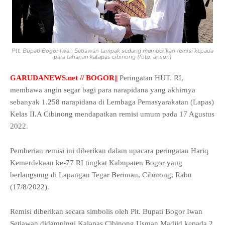
Plt. Bupati Bogor Iwan Setiawan tampak sedang memberikan remisi kepada
para tahanan kalapas cibinong (foto: ansori)
GARUDANEWS.net // BOGOR||
Peringatan HUT. RI,
membawa angin segar bagi para narapidana yang akhirnya
sebanyak 1.258 narapidana di Lembaga Pemasyarakatan (Lapas)
Kelas II.A Cibinong mendapatkan remisi umum pada 17 Agustus
2022.
Pemberian remisi ini diberikan dalam upacara peringatan Hariq
Kemerdekaan ke-77 RI tingkat Kabupaten Bogor yang
berlangsung di Lapangan Tegar Beriman, Cibinong, Rabu
(17/8/2022).
Remisi diberikan secara simbolis oleh Plt. Bupati Bogor Iwan
Setiawan didampingi Kalapas Cibinong Usman Madjid kepada 2