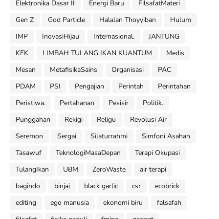
Elektronika Dasar II
Energi Baru
FilsafatMateri
Gen Z
God Particle
Halalan Thoyyiban
Hulum
IMP
InovasiHijau
Internasional.
JANTUNG
KEK
LIMBAH TULANG IKAN KUANTUM
Medis
Mesan
MetafisikaSains
Organisasi
PAC
PDAM
PSI
Pengajian
Perintah
Perintahan
Peristiwa.
Pertahanan
Pesisir
Politik.
Punggahan
Rekigi
Religu
Revolusi Air
Seremon
Sergai
Silaturrahmi
Simfoni Asahan
Tasawuf
TeknologiMasaDepan
Terapi Okupasi
TulangIkan
UBM
ZeroWaste
air terapi
bagindo
binjai
black garlic
csr
ecobrick
editing
ego manusia
ekonomi biru
falsafah