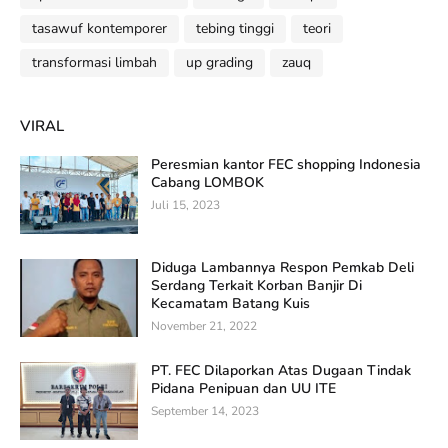
tasawuf kontemporer
tebing tinggi
teori
transformasi limbah
up grading
zauq
VIRAL
Peresmian kantor FEC shopping Indonesia
Cabang LOMBOK
Juli 15, 2023
Diduga Lambannya Respon Pemkab Deli
Serdang Terkait Korban Banjir Di
Kecamatam Batang Kuis
November 21, 2022
PT. FEC Dilaporkan Atas Dugaan Tindak
Pidana Penipuan dan UU ITE
September 14, 2023