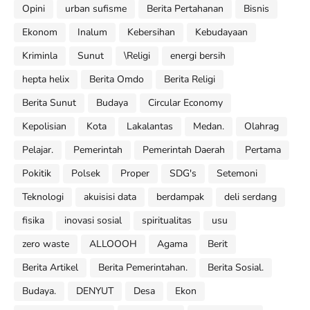
Opini
urban sufisme
Berita Pertahanan
Bisnis
Ekonom
Inalum
Kebersihan
Kebudayaan
Kriminla
Sunut
\Religi
energi bersih
hepta helix
Berita Omdo
Berita Religi
Berita Sunut
Budaya
Circular Economy
Kepolisian
Kota
Lakalantas
Medan.
Olahrag
Pelajar.
Pemerintah
Pemerintah Daerah
Pertama
Pokitik
Polsek
Proper
SDG's
Setemoni
Teknologi
akuisisi data
berdampak
deli serdang
fisika
inovasi sosial
spiritualitas
usu
zero waste
ALLOOOH
Agama
Berit
Berita Artikel
Berita Pemerintahan.
Berita Sosial.
Budaya.
DENYUT
Desa
Ekon