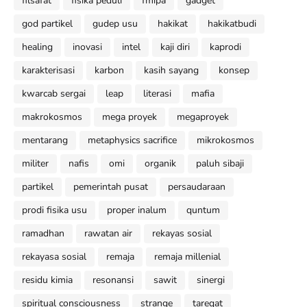
filsafat
fisika peduli
fmipa
gadget
god partikel
gudep usu
hakikat
hakikatbudi
healing
inovasi
intel
kaji diri
kaprodi
karakterisasi
karbon
kasih sayang
konsep
kwarcab sergai
leap
literasi
mafia
makrokosmos
mega proyek
megaproyek
mentarang
metaphysics sacrifice
mikrokosmos
militer
nafis
omi
organik
paluh sibaji
partikel
pemerintah pusat
persaudaraan
prodi fisika usu
proper inalum
quntum
ramadhan
rawatan air
rekayas sosial
rekayasa sosial
remaja
remaja millenial
residu kimia
resonansi
sawit
sinergi
spiritual consciousness
strange
tareqat