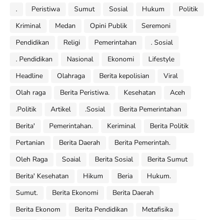
.
Peristiwa
Sumut
Sosial
Hukum
Politik
Kriminal
Medan
Opini Publik
Seremoni
Pendidikan
Religi
Pemerintahan
. Sosial
. Pendidikan
Nasional
Ekonomi
Lifestyle
Headline
Olahraga
Berita kepolisian
Viral
Olah raga
Berita Peristiwa.
Kesehatan
Aceh
.Politik
Artikel
.Sosial
Berita Pemerintahan
Berita'
Pemerintahan.
Keriminal
Berita Politik
Pertanian
Berita Daerah
Berita Pemerintah.
Oleh Raga
Soaial
Berita Sosial
Berita Sumut
Berita' Kesehatan
Hikum
Beria
Hukum.
Sumut.
Berita Ekonomi
Berita Daerah
Berita Ekonom
Berita Pendidikan
Metafisika