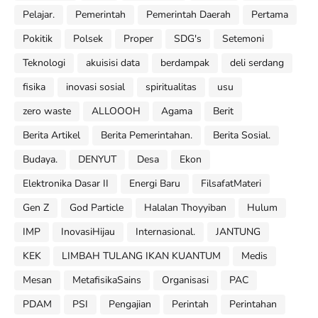
Pelajar.
Pemerintah
Pemerintah Daerah
Pertama
Pokitik
Polsek
Proper
SDG's
Setemoni
Teknologi
akuisisi data
berdampak
deli serdang
fisika
inovasi sosial
spiritualitas
usu
zero waste
ALLOOOH
Agama
Berit
Berita Artikel
Berita Pemerintahan.
Berita Sosial.
Budaya.
DENYUT
Desa
Ekon
Elektronika Dasar II
Energi Baru
FilsafatMateri
Gen Z
God Particle
Halalan Thoyyiban
Hulum
IMP
InovasiHijau
Internasional.
JANTUNG
KEK
LIMBAH TULANG IKAN KUANTUM
Medis
Mesan
MetafisikaSains
Organisasi
PAC
PDAM
PSI
Pengajian
Perintah
Perintahan