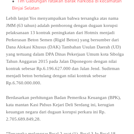
Tim Gabungan ratakan barak narkoba di kecamatan
Binjai Selatan
Lebih lanjut Yos menyampaikan bahwa tersangka atas nama
JMM (63 tahun) adalah pemborong dengan dugaan korupsi
pelaksanaan 13 kontrak peningkatan dari Hotmix menjadi
Perkerasan Beton Semen (Rigid Beton) yang bersumber dari
Dana Alokasi Khusus (DAK) Tambahan Usulan Daerah (UD)
yang tertuang dalam DPA Dinas Pekerjaan Umum kota Sibolga
Tahun Anggaran 2015 pada Jalan Diponegoro dengan nilai
kontrak sebesar Rp.6.196.627.000 dan Jalan Jend. Sudirman
menjadi beton bertulang dengan nilai kontrak sebesar
Rp.6.760.000.000.
Berdasarkan perhitungan Badan Pemeriksa Keuangan (BPK),
kata mantan Kasi Pidsus Kejari Deli Serdang ini, kerugian
keuangan negara dari dugaan korupsi perkara ini Rp.
2.705.689.849,28.
"Tersangka melanggar Pasal 2 ayat (1), Pasal 3 Jo Pasal 18