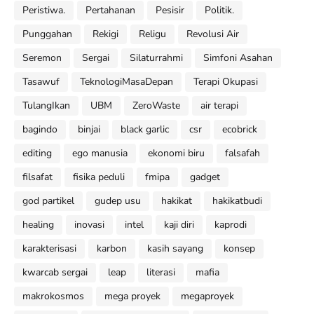
Peristiwa.
Pertahanan
Pesisir
Politik.
Punggahan
Rekigi
Religu
Revolusi Air
Seremon
Sergai
Silaturrahmi
Simfoni Asahan
Tasawuf
TeknologiMasaDepan
Terapi Okupasi
TulangIkan
UBM
ZeroWaste
air terapi
bagindo
binjai
black garlic
csr
ecobrick
editing
ego manusia
ekonomi biru
falsafah
filsafat
fisika peduli
fmipa
gadget
god partikel
gudep usu
hakikat
hakikatbudi
healing
inovasi
intel
kaji diri
kaprodi
karakterisasi
karbon
kasih sayang
konsep
kwarcab sergai
leap
literasi
mafia
makrokosmos
mega proyek
megaproyek