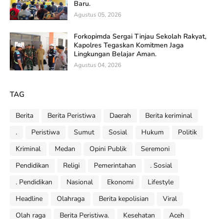
Baru.
Agustus 05, 2026
Forkopimda Sergai Tinjau Sekolah Rakyat,
Kapolres Tegaskan Komitmen Jaga
Lingkungan Belajar Aman.
Agustus 04, 2026
TAG
Berita
Berita Peristiwa
Daerah
Berita keriminal
.
Peristiwa
Sumut
Sosial
Hukum
Politik
Kriminal
Medan
Opini Publik
Seremoni
Pendidikan
Religi
Pemerintahan
. Sosial
. Pendidikan
Nasional
Ekonomi
Lifestyle
Headline
Olahraga
Berita kepolisian
Viral
Olah raga
Berita Peristiwa.
Kesehatan
Aceh