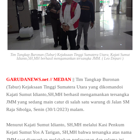
Tim Tangkap Buronan (Tabur) Kejaksaan Tinggi Sumatera Utara, Kajati Sumut
Idianto,SH,MH berhasil mengamankan tersangka JMM. ( Leo Depari )
GARUDANEWS.net // MEDAN
|| Tim Tangkap Buronan
(Tabur) Kejaksaan Tinggi Sumatera Utara yang dikomandoi
Kajati Sumut Idianto,SH,MH berhasil mengamankan tersangka
JMM yang sedang main catur di salah satu warung di Jalan SM
Raja Sibolga, Senin (30/1/2023) malam.
Menurut Kajati Sumut Idianto, SH,MH melalui Kasi Penkum
Kejati Sumut Yos A Tarigan, SH,MH bahwa tersangka atas nama
JMM saat diamankan melakukan perlawanan dan selama ini