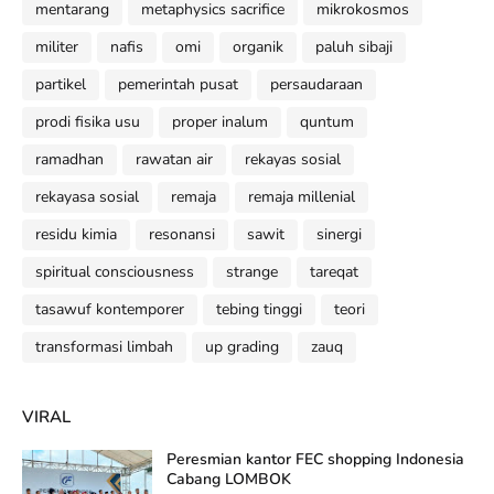
mentarang
metaphysics sacrifice
mikrokosmos
militer
nafis
omi
organik
paluh sibaji
partikel
pemerintah pusat
persaudaraan
prodi fisika usu
proper inalum
quntum
ramadhan
rawatan air
rekayas sosial
rekayasa sosial
remaja
remaja millenial
residu kimia
resonansi
sawit
sinergi
spiritual consciousness
strange
tareqat
tasawuf kontemporer
tebing tinggi
teori
transformasi limbah
up grading
zauq
VIRAL
Peresmian kantor FEC shopping Indonesia
Cabang LOMBOK