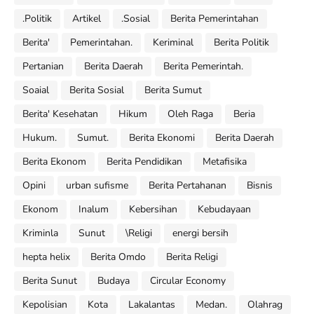
.Politik
Artikel
.Sosial
Berita Pemerintahan
Berita'
Pemerintahan.
Keriminal
Berita Politik
Pertanian
Berita Daerah
Berita Pemerintah.
Soaial
Berita Sosial
Berita Sumut
Berita' Kesehatan
Hikum
Oleh Raga
Beria
Hukum.
Sumut.
Berita Ekonomi
Berita Daerah
Berita Ekonom
Berita Pendidikan
Metafisika
Opini
urban sufisme
Berita Pertahanan
Bisnis
Ekonom
Inalum
Kebersihan
Kebudayaan
Kriminla
Sunut
\Religi
energi bersih
hepta helix
Berita Omdo
Berita Religi
Berita Sunut
Budaya
Circular Economy
Kepolisian
Kota
Lakalantas
Medan.
Olahrag