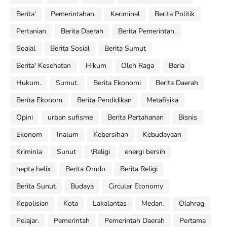
Berita'
Pemerintahan.
Keriminal
Berita Politik
Pertanian
Berita Daerah
Berita Pemerintah.
Soaial
Berita Sosial
Berita Sumut
Berita' Kesehatan
Hikum
Oleh Raga
Beria
Hukum.
Sumut.
Berita Ekonomi
Berita Daerah
Berita Ekonom
Berita Pendidikan
Metafisika
Opini
urban sufisme
Berita Pertahanan
Bisnis
Ekonom
Inalum
Kebersihan
Kebudayaan
Kriminla
Sunut
\Religi
energi bersih
hepta helix
Berita Omdo
Berita Religi
Berita Sunut
Budaya
Circular Economy
Kepolisian
Kota
Lakalantas
Medan.
Olahrag
Pelajar.
Pemerintah
Pemerintah Daerah
Pertama