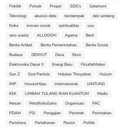
Pokitik
Polsek
Proper
SDG's
Setemoni
Teknologi
akuisisi data
berdampak
deli serdang
fisika
inovasi sosial
spiritualitas
usu
zero waste
ALLOOOH
Agama
Berit
Berita Artikel
Berita Pemerintahan.
Berita Sosial.
Budaya.
DENYUT
Desa
Ekon
Elektronika Dasar II
Energi Baru
FilsafatMateri
Gen Z
God Particle
Halalan Thoyyiban
Hulum
IMP
InovasiHijau
Internasional.
JANTUNG
KEK
LIMBAH TULANG IKAN KUANTUM
Medis
Mesan
MetafisikaSains
Organisasi
PAC
PDAM
PSI
Pengajian
Perintah
Perintahan
Peristiwa.
Pertahanan
Pesisir
Politik.