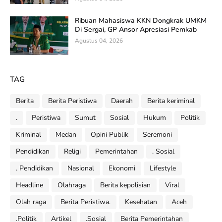
Ribuan Mahasiswa KKN Dongkrak UMKM
Di Sergai, GP Ansor Apresiasi Pemkab
Agustus 04, 2026
TAG
Berita
Berita Peristiwa
Daerah
Berita keriminal
.
Peristiwa
Sumut
Sosial
Hukum
Politik
Kriminal
Medan
Opini Publik
Seremoni
Pendidikan
Religi
Pemerintahan
. Sosial
. Pendidikan
Nasional
Ekonomi
Lifestyle
Headline
Olahraga
Berita kepolisian
Viral
Olah raga
Berita Peristiwa.
Kesehatan
Aceh
.Politik
Artikel
.Sosial
Berita Pemerintahan