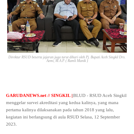
Direktur RSUD beserta jajaran juga turut dihari oleh Pj. Bupati Aceh Singkil Drs.
Azmi, M.A.P. ( Ramli Manik )
GARUDANEWS.net // SINGKIL |
|BLUD - RSUD Aceh Singkil
menggelar survei akreditasi yang kedua kalinya, yang mana
pertama kalinya dilaksanakan pada tahun 2018 yang lalu,
kegiatan ini berlangsung di aula RSUD Selasa, 12 September
2023.