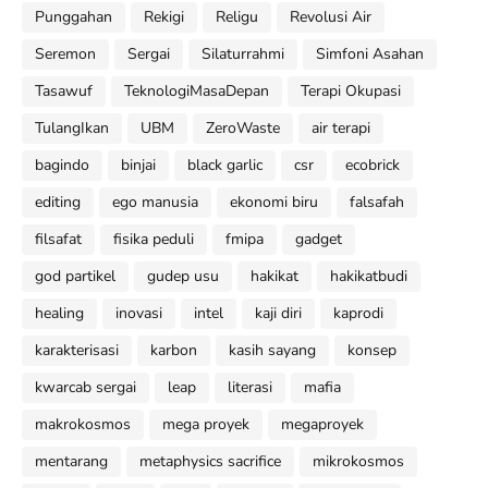
Punggahan
Rekigi
Religu
Revolusi Air
Seremon
Sergai
Silaturrahmi
Simfoni Asahan
Tasawuf
TeknologiMasaDepan
Terapi Okupasi
TulangIkan
UBM
ZeroWaste
air terapi
bagindo
binjai
black garlic
csr
ecobrick
editing
ego manusia
ekonomi biru
falsafah
filsafat
fisika peduli
fmipa
gadget
god partikel
gudep usu
hakikat
hakikatbudi
healing
inovasi
intel
kaji diri
kaprodi
karakterisasi
karbon
kasih sayang
konsep
kwarcab sergai
leap
literasi
mafia
makrokosmos
mega proyek
megaproyek
mentarang
metaphysics sacrifice
mikrokosmos