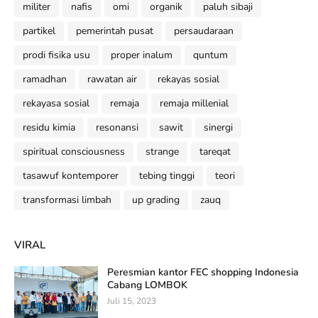
militer
nafis
omi
organik
paluh sibaji
partikel
pemerintah pusat
persaudaraan
prodi fisika usu
proper inalum
quntum
ramadhan
rawatan air
rekayas sosial
rekayasa sosial
remaja
remaja millenial
residu kimia
resonansi
sawit
sinergi
spiritual consciousness
strange
tareqat
tasawuf kontemporer
tebing tinggi
teori
transformasi limbah
up grading
zauq
VIRAL
Peresmian kantor FEC shopping Indonesia
Cabang LOMBOK
Juli 15, 2023