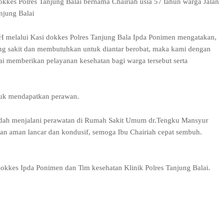
okkes Polres Tanjung Balai bernama Chairiah usia 57 tahun warga Jalan
njung Balai
H melalui Kasi dokkes Polres Tanjung Bala Ipda Ponimen mengatakan,
ng sakit dan membutuhkan untuk diantar berobat, maka kami dengan
 memberikan pelayanan kesehatan bagi warga tersebut serta
tuk mendapatkan perawan.
t sudah menjalani perawatan di Rumah Sakit Umum dr.Tengku Mansyur
alan aman lancar dan kondusif, semoga Ibu Chairiah cepat sembuh.
kkes Ipda Ponimen dan Tim kesehatan Klinik Polres Tanjung Balai.