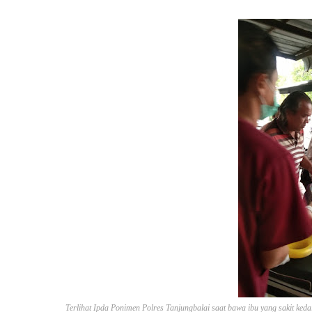
Terlihat Ipda Ponimen Polres Tanjungbalai saat bawa ibu yang sakit ke