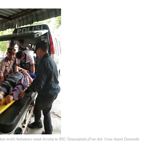
dalam mobil Ambulance untuk berobat ke RSU Tanjungbalai.(Foto dok. Usna Anjani Damanik)