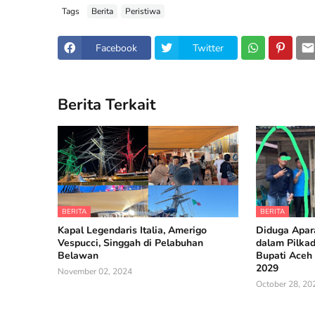
Tags
Berita
Peristiwa
Facebook
Twitter
Berita Terkait
BERITA
BERITA
Kapal Legendaris Italia, Amerigo
Diduga Apara
Vespucci, Singgah di Pelabuhan
dalam Pilka
Belawan
Bupati Aceh 
2029
November 02, 2024
October 28, 20