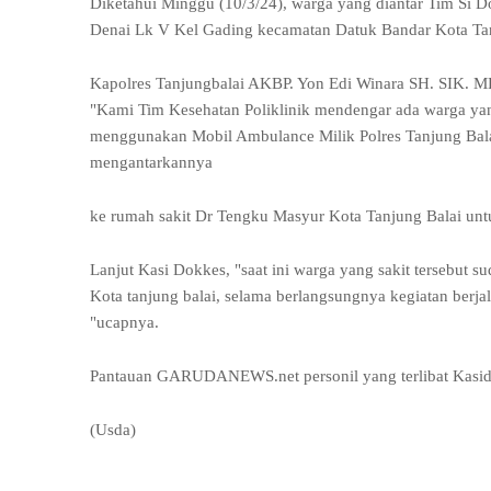
Diketahui Minggu (10/3/24), warga yang diantar Tim Si D
Denai Lk V Kel Gading kecamatan Datuk Bandar Kota Ta
Kapolres Tanjungbalai AKBP. Yon Edi Winara SH. SIK. M
"Kami Tim Kesehatan Poliklinik mendengar ada warga ya
menggunakan Mobil Ambulance Milik Polres Tanjung Balai
mengantarkannya
ke rumah sakit Dr Tengku Masyur Kota Tanjung Balai un
Lanjut Kasi Dokkes, "saat ini warga yang sakit tersebu
Kota tanjung balai, selama berlangsungnya kegiatan berj
"ucapnya.
Pantauan GARUDANEWS.net personil yang terlibat Kasido
(Usda)