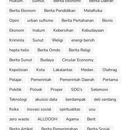
Hukum.
Sumut.
Berita Ekonomi
Berita Daerah
Berita Ekonom
Berita Pendidikan
Metafisika
Opini
urban sufisme
Berita Pertahanan
Bisnis
Ekonom
Inalum
Kebersihan
Kebudayaan
Kriminla
Sunut
\Religi
energi bersih
hepta helix
Berita Omdo
Berita Religi
Berita Sunut
Budaya
Circular Economy
Kepolisian
Kota
Lakalantas
Medan.
Olahrag
Pelajar.
Pemerintah
Pemerintah Daerah
Pertama
Pokitik
Polsek
Proper
SDG's
Setemoni
Teknologi
akuisisi data
berdampak
deli serdang
fisika
inovasi sosial
spiritualitas
usu
zero waste
ALLOOOH
Agama
Berit
Berita Artikel
Berita Pemerintahan.
Berita Sosial.