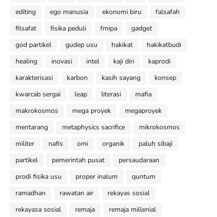
editing
ego manusia
ekonomi biru
falsafah
filsafat
fisika peduli
fmipa
gadget
god partikel
gudep usu
hakikat
hakikatbudi
healing
inovasi
intel
kaji diri
kaprodi
karakterisasi
karbon
kasih sayang
konsep
kwarcab sergai
leap
literasi
mafia
makrokosmos
mega proyek
megaproyek
mentarang
metaphysics sacrifice
mikrokosmos
militer
nafis
omi
organik
paluh sibaji
partikel
pemerintah pusat
persaudaraan
prodi fisika usu
proper inalum
quntum
ramadhan
rawatan air
rekayas sosial
rekayasa sosial
remaja
remaja millenial