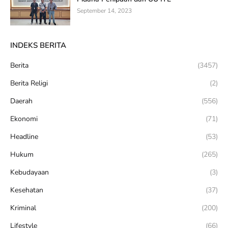
September 14, 2023
INDEKS BERITA
Berita
(3457)
Berita Religi
(2)
Daerah
(556)
Ekonomi
(71)
Headline
(53)
Hukum
(265)
Kebudayaan
(3)
Kesehatan
(37)
Kriminal
(200)
Lifestyle
(66)