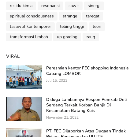
residu kimia
resonansi
sawit
sinergi
spiritual consciousness
strange
tareqat
tasawuf kontemporer
tebing tinggi
teori
transformasi limbah
up grading
zauq
VIRAL
Peresmian kantor FEC shopping Indonesia
Cabang LOMBOK
Juli 15, 2023
Diduga Lambannya Respon Pemkab Deli
Serdang Terkait Korban Banjir Di
Kecamatam Batang Kuis
November 21, 2022
PT. FEC Dilaporkan Atas Dugaan Tindak
Pidana Penipuan dan UU ITE