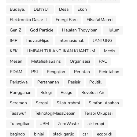
Budaya.
DENYUT
Desa
Ekon
Elektronika Dasar II
Energi Baru
FilsafatMateri
Gen Z
God Particle
Halalan Thoyyiban
Hulum
IMP
InovasiHijau
Internasional.
JANTUNG
KEK
LIMBAH TULANG IKAN KUANTUM
Medis
Mesan
MetafisikaSains
Organisasi
PAC
PDAM
PSI
Pengajian
Perintah
Perintahan
Peristiwa.
Pertahanan
Pesisir
Politik.
Punggahan
Rekigi
Religu
Revolusi Air
Seremon
Sergai
Silaturrahmi
Simfoni Asahan
Tasawuf
TeknologiMasaDepan
Terapi Okupasi
TulangIkan
UBM
ZeroWaste
air terapi
bagindo
binjai
black garlic
csr
ecobrick