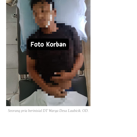
Seorang pria berinisial DT Warga Desa Laubicik. OD.