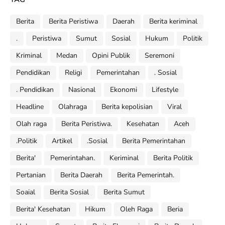
Berita
Berita Peristiwa
Daerah
Berita keriminal
.
Peristiwa
Sumut
Sosial
Hukum
Politik
Kriminal
Medan
Opini Publik
Seremoni
Pendidikan
Religi
Pemerintahan
. Sosial
. Pendidikan
Nasional
Ekonomi
Lifestyle
Headline
Olahraga
Berita kepolisian
Viral
Olah raga
Berita Peristiwa.
Kesehatan
Aceh
.Politik
Artikel
.Sosial
Berita Pemerintahan
Berita'
Pemerintahan.
Keriminal
Berita Politik
Pertanian
Berita Daerah
Berita Pemerintah.
Soaial
Berita Sosial
Berita Sumut
Berita' Kesehatan
Hikum
Oleh Raga
Beria