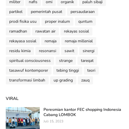
militer
nafis
omi
organik
paluh sibaji
partikel
pemerintah pusat
persaudaraan
prodi fisika usu
proper inalum
quntum
ramadhan
rawatan air
rekayas sosial
rekayasa sosial
remaja
remaja millenial
residu kimia
resonansi
sawit
sinergi
spiritual consciousness
strange
tareqat
tasawuf kontemporer
tebing tinggi
teori
transformasi limbah
up grading
zauq
VIRAL
Peresmian kantor FEC shopping Indonesia
Cabang LOMBOK
Juli 15, 2023