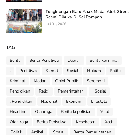
Tongkrongan Baru Anak Muda, Atok Street
Resmi Dibuka Di Sei Rampah.
Juli 31, 2026
TAG
Berita
Berita Peristiwa
Daerah
Berita keriminal
.
Peristiwa
Sumut
Sosial
Hukum
Politik
Kriminal
Medan
Opini Publik
Seremoni
Pendidikan
Religi
Pemerintahan
. Sosial
. Pendidikan
Nasional
Ekonomi
Lifestyle
Headline
Olahraga
Berita kepolisian
Viral
Olah raga
Berita Peristiwa.
Kesehatan
Aceh
.Politik
Artikel
.Sosial
Berita Pemerintahan