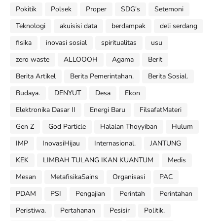
Pokitik
Polsek
Proper
SDG's
Setemoni
Teknologi
akuisisi data
berdampak
deli serdang
fisika
inovasi sosial
spiritualitas
usu
zero waste
ALLOOOH
Agama
Berit
Berita Artikel
Berita Pemerintahan.
Berita Sosial.
Budaya.
DENYUT
Desa
Ekon
Elektronika Dasar II
Energi Baru
FilsafatMateri
Gen Z
God Particle
Halalan Thoyyiban
Hulum
IMP
InovasiHijau
Internasional.
JANTUNG
KEK
LIMBAH TULANG IKAN KUANTUM
Medis
Mesan
MetafisikaSains
Organisasi
PAC
PDAM
PSI
Pengajian
Perintah
Perintahan
Peristiwa.
Pertahanan
Pesisir
Politik.