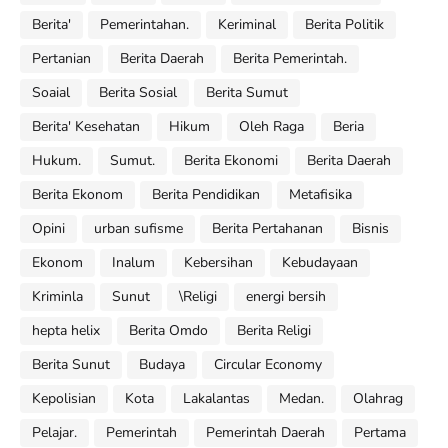
Berita'
Pemerintahan.
Keriminal
Berita Politik
Pertanian
Berita Daerah
Berita Pemerintah.
Soaial
Berita Sosial
Berita Sumut
Berita' Kesehatan
Hikum
Oleh Raga
Beria
Hukum.
Sumut.
Berita Ekonomi
Berita Daerah
Berita Ekonom
Berita Pendidikan
Metafisika
Opini
urban sufisme
Berita Pertahanan
Bisnis
Ekonom
Inalum
Kebersihan
Kebudayaan
Kriminla
Sunut
\Religi
energi bersih
hepta helix
Berita Omdo
Berita Religi
Berita Sunut
Budaya
Circular Economy
Kepolisian
Kota
Lakalantas
Medan.
Olahrag
Pelajar.
Pemerintah
Pemerintah Daerah
Pertama