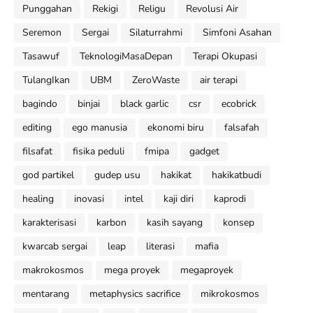
Punggahan
Rekigi
Religu
Revolusi Air
Seremon
Sergai
Silaturrahmi
Simfoni Asahan
Tasawuf
TeknologiMasaDepan
Terapi Okupasi
TulangIkan
UBM
ZeroWaste
air terapi
bagindo
binjai
black garlic
csr
ecobrick
editing
ego manusia
ekonomi biru
falsafah
filsafat
fisika peduli
fmipa
gadget
god partikel
gudep usu
hakikat
hakikatbudi
healing
inovasi
intel
kaji diri
kaprodi
karakterisasi
karbon
kasih sayang
konsep
kwarcab sergai
leap
literasi
mafia
makrokosmos
mega proyek
megaproyek
mentarang
metaphysics sacrifice
mikrokosmos