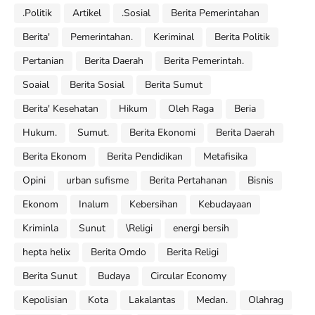
.Politik
Artikel
.Sosial
Berita Pemerintahan
Berita'
Pemerintahan.
Keriminal
Berita Politik
Pertanian
Berita Daerah
Berita Pemerintah.
Soaial
Berita Sosial
Berita Sumut
Berita' Kesehatan
Hikum
Oleh Raga
Beria
Hukum.
Sumut.
Berita Ekonomi
Berita Daerah
Berita Ekonom
Berita Pendidikan
Metafisika
Opini
urban sufisme
Berita Pertahanan
Bisnis
Ekonom
Inalum
Kebersihan
Kebudayaan
Kriminla
Sunut
\Religi
energi bersih
hepta helix
Berita Omdo
Berita Religi
Berita Sunut
Budaya
Circular Economy
Kepolisian
Kota
Lakalantas
Medan.
Olahrag