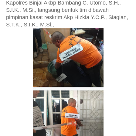
Kapolres Binjai Akbp Bambang C. Utomo, S.H.,
S.I.K., M.Si., langsung bentuk tim dibawah
pimpinan kasat reskrim Akp Hizkia Y.C.P., Siagian,
S.T.K., S.I.K., M.Si.,