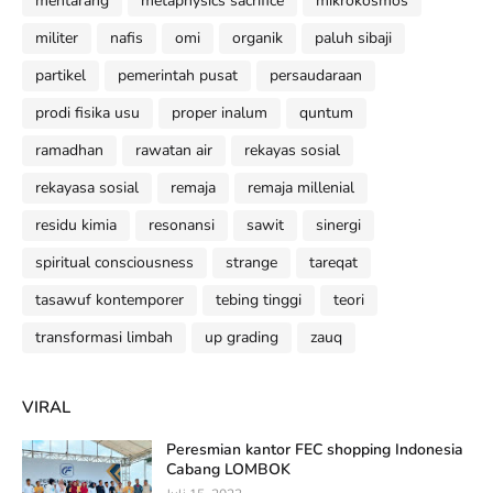
mentarang
metaphysics sacrifice
mikrokosmos
militer
nafis
omi
organik
paluh sibaji
partikel
pemerintah pusat
persaudaraan
prodi fisika usu
proper inalum
quntum
ramadhan
rawatan air
rekayas sosial
rekayasa sosial
remaja
remaja millenial
residu kimia
resonansi
sawit
sinergi
spiritual consciousness
strange
tareqat
tasawuf kontemporer
tebing tinggi
teori
transformasi limbah
up grading
zauq
VIRAL
Peresmian kantor FEC shopping Indonesia
Cabang LOMBOK