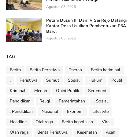
Agustus 03, 2026
Petani Dusun III Dan IV Sei Rejo Datangi
Kantor Desa Usulkan Pembentukan P3A
Baru.
Agustus 05, 2026
TAG
Berita
Berita Peristiwa
Daerah
Berita keriminal
.
Peristiwa
Sumut
Sosial
Hukum
Politik
Kriminal
Medan
Opini Publik
Seremoni
Pendidikan
Religi
Pemerintahan
. Sosial
. Pendidikan
Nasional
Ekonomi
Lifestyle
Headline
Olahraga
Berita kepolisian
Viral
Olah raga
Berita Peristiwa.
Kesehatan
Aceh