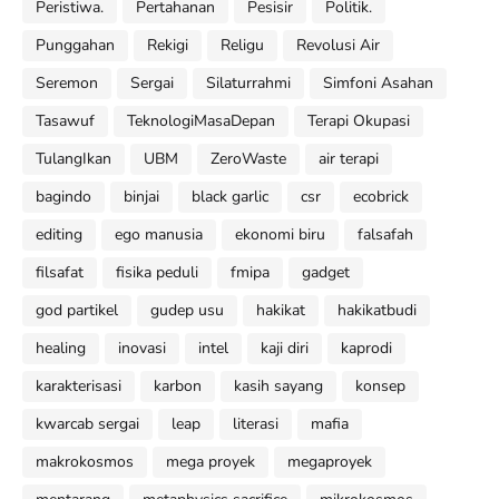
Peristiwa.
Pertahanan
Pesisir
Politik.
Punggahan
Rekigi
Religu
Revolusi Air
Seremon
Sergai
Silaturrahmi
Simfoni Asahan
Tasawuf
TeknologiMasaDepan
Terapi Okupasi
TulangIkan
UBM
ZeroWaste
air terapi
bagindo
binjai
black garlic
csr
ecobrick
editing
ego manusia
ekonomi biru
falsafah
filsafat
fisika peduli
fmipa
gadget
god partikel
gudep usu
hakikat
hakikatbudi
healing
inovasi
intel
kaji diri
kaprodi
karakterisasi
karbon
kasih sayang
konsep
kwarcab sergai
leap
literasi
mafia
makrokosmos
mega proyek
megaproyek