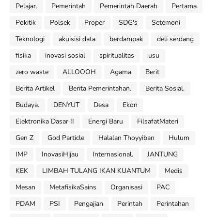
Pelajar.
Pemerintah
Pemerintah Daerah
Pertama
Pokitik
Polsek
Proper
SDG's
Setemoni
Teknologi
akuisisi data
berdampak
deli serdang
fisika
inovasi sosial
spiritualitas
usu
zero waste
ALLOOOH
Agama
Berit
Berita Artikel
Berita Pemerintahan.
Berita Sosial.
Budaya.
DENYUT
Desa
Ekon
Elektronika Dasar II
Energi Baru
FilsafatMateri
Gen Z
God Particle
Halalan Thoyyiban
Hulum
IMP
InovasiHijau
Internasional.
JANTUNG
KEK
LIMBAH TULANG IKAN KUANTUM
Medis
Mesan
MetafisikaSains
Organisasi
PAC
PDAM
PSI
Pengajian
Perintah
Perintahan