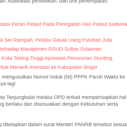
tan, kualifikasi pendidikan, dan unit penempatan.
iasi Peran Pelaut Pada Peringatan Hari Pelaut Seduni
ink Sei Rampah, Pelaku Gasak Uang Puluhan Juta
h Terhadap Manajemen RSUD Sultan Sulaiman.
ota Tebing Tinggi Apresiasi Penurunan Stunting.
Untuk Menarik Investasi ke Kabupaten Bogor
K mengusulkan Nomor Induk (NI) PPPK Paruh Waktu ke
ya lagi
a Tanjungbalai melalui OPD terkait mempersiapkan hal
ng berlaku dan disesuaikan dengan Kebutuhan serta
ditetapkan dalam surat Menteri PANRB tersebut sesua