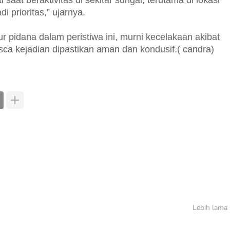
aat beraktivitas di sekitar sungai, terutama di lokasi
 prioritas,” ujarnya.
 pidana dalam peristiwa ini, murni kecelakaan akibat
pasca kejadian dipastikan aman dan kondusif.( candra)
Lebih lama