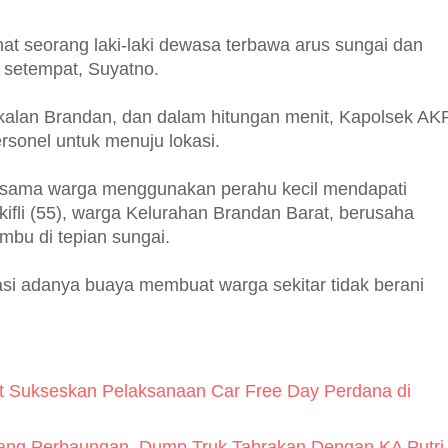
at seorang laki-laki dewasa terbawa arus sungai dan
 setempat, Suyatno.
gkalan Brandan, dan dalam hitungan menit, Kapolsek AK
sonel untuk menuju lokasi.
ersama warga menggunakan perahu kecil mendapati
ifli (55), warga Kelurahan Brandan Barat, berusaha
bu di tepian sungai.
rmasi adanya buaya membuat warga sekitar tidak berani
t Sukseskan Pelaksanaan Car Free Day Perdana di
lang Perbaungan, Dump Truk Tabrakan Dengan KA Putri