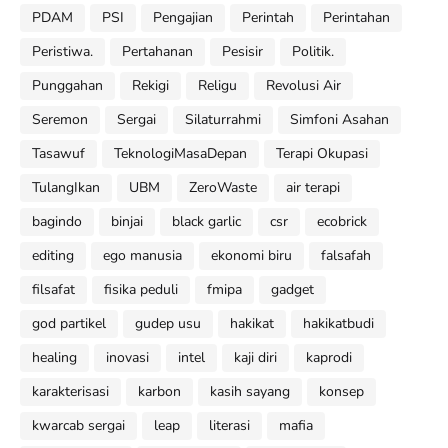
PDAM
PSI
Pengajian
Perintah
Perintahan
Peristiwa.
Pertahanan
Pesisir
Politik.
Punggahan
Rekigi
Religu
Revolusi Air
Seremon
Sergai
Silaturrahmi
Simfoni Asahan
Tasawuf
TeknologiMasaDepan
Terapi Okupasi
TulangIkan
UBM
ZeroWaste
air terapi
bagindo
binjai
black garlic
csr
ecobrick
editing
ego manusia
ekonomi biru
falsafah
filsafat
fisika peduli
fmipa
gadget
god partikel
gudep usu
hakikat
hakikatbudi
healing
inovasi
intel
kaji diri
kaprodi
karakterisasi
karbon
kasih sayang
konsep
kwarcab sergai
leap
literasi
mafia