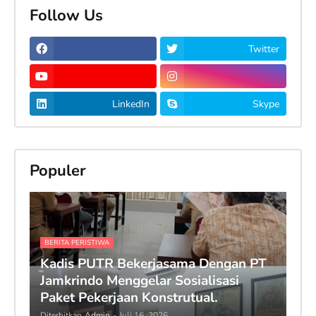
Follow Us
Twitter
LinkedIn
Skype
Populer
BERITA PERISTIWA
Kadis PUTR Bekerjasama Dengan PT
Jamkrindo Menggelar Sosialisasi
Paket Pekerjaan Konstrutual.
Diterbitkan
Admin
-
Juli 16, 2026