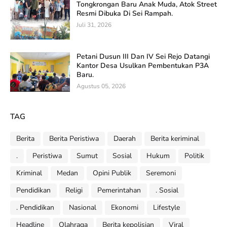
Tongkrongan Baru Anak Muda, Atok Street
Resmi Dibuka Di Sei Rampah.
Juli 31, 2026
Petani Dusun III Dan IV Sei Rejo Datangi
Kantor Desa Usulkan Pembentukan P3A
Baru.
Agustus 05, 2026
TAG
Berita
Berita Peristiwa
Daerah
Berita keriminal
.
Peristiwa
Sumut
Sosial
Hukum
Politik
Kriminal
Medan
Opini Publik
Seremoni
Pendidikan
Religi
Pemerintahan
. Sosial
. Pendidikan
Nasional
Ekonomi
Lifestyle
Headline
Olahraga
Berita kepolisian
Viral