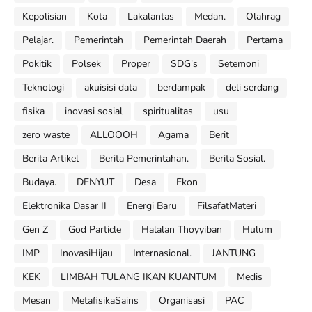
Kepolisian
Kota
Lakalantas
Medan.
Olahrag
Pelajar.
Pemerintah
Pemerintah Daerah
Pertama
Pokitik
Polsek
Proper
SDG's
Setemoni
Teknologi
akuisisi data
berdampak
deli serdang
fisika
inovasi sosial
spiritualitas
usu
zero waste
ALLOOOH
Agama
Berit
Berita Artikel
Berita Pemerintahan.
Berita Sosial.
Budaya.
DENYUT
Desa
Ekon
Elektronika Dasar II
Energi Baru
FilsafatMateri
Gen Z
God Particle
Halalan Thoyyiban
Hulum
IMP
InovasiHijau
Internasional.
JANTUNG
KEK
LIMBAH TULANG IKAN KUANTUM
Medis
Mesan
MetafisikaSains
Organisasi
PAC