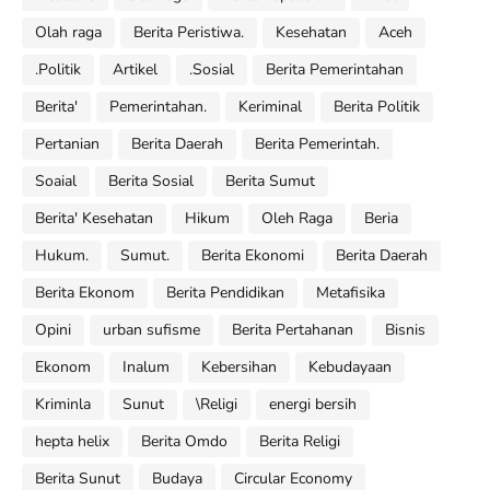
Olah raga
Berita Peristiwa.
Kesehatan
Aceh
.Politik
Artikel
.Sosial
Berita Pemerintahan
Berita'
Pemerintahan.
Keriminal
Berita Politik
Pertanian
Berita Daerah
Berita Pemerintah.
Soaial
Berita Sosial
Berita Sumut
Berita' Kesehatan
Hikum
Oleh Raga
Beria
Hukum.
Sumut.
Berita Ekonomi
Berita Daerah
Berita Ekonom
Berita Pendidikan
Metafisika
Opini
urban sufisme
Berita Pertahanan
Bisnis
Ekonom
Inalum
Kebersihan
Kebudayaan
Kriminla
Sunut
\Religi
energi bersih
hepta helix
Berita Omdo
Berita Religi
Berita Sunut
Budaya
Circular Economy