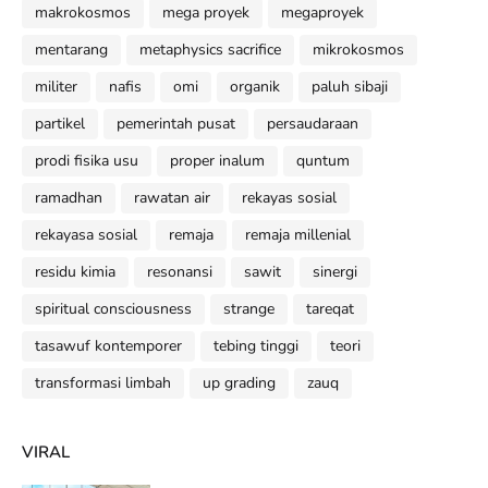
makrokosmos
mega proyek
megaproyek
mentarang
metaphysics sacrifice
mikrokosmos
militer
nafis
omi
organik
paluh sibaji
partikel
pemerintah pusat
persaudaraan
prodi fisika usu
proper inalum
quntum
ramadhan
rawatan air
rekayas sosial
rekayasa sosial
remaja
remaja millenial
residu kimia
resonansi
sawit
sinergi
spiritual consciousness
strange
tareqat
tasawuf kontemporer
tebing tinggi
teori
transformasi limbah
up grading
zauq
VIRAL