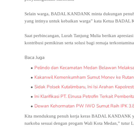
Selain warga, BADAL KANDANK minta dukungan penuh Kel
yang intinya untuk kebaikan warga” kata Ketua BAD
Saat perbincangan, Lurah Tanjung Mulia berikan apres
kontribusi pemikiran serta solusi bagi remaja terkontamin
Baca Juga
Pelindo dan Kecamatan Medan Belawan Melaksana
Kakanwil Kemenkumham Sumut Monev ke Rutan La
Sidak Polsek Kutalimbaru, Ini Isi Arahan Kapolre
Ini Klarifikasi PT. Elnusa Petrofin Terkait Pemberit
Dewan Kehormatan PW IWO Sumut Raih IPK 3.80
Kita mendukung penuh kerja keras BADAL KANDANK yang 
narkoba sesuai dengan progam Wali Kota Medan,” tutur L