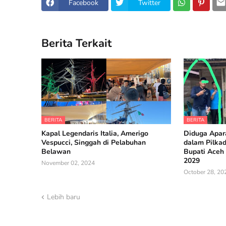
Facebook
Twitter
Berita Terkait
BERITA
BERITA
Kapal Legendaris Italia, Amerigo
Diduga Apara
Vespucci, Singgah di Pelabuhan
dalam Pilka
Belawan
Bupati Aceh 
2029
November 02, 2024
October 28, 20
Lebih baru