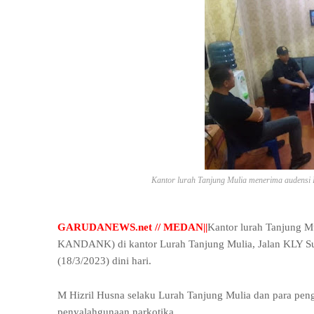
Kantor lurah Tanjung Mulia menerima audens
GARUDANEWS.net // MEDAN||
Kantor lurah Tanjung 
KANDANK) di kantor Lurah Tanjung Mulia, Jalan KLY Su
(18/3/2023) dini hari.
M Hizril Husna selaku Lurah Tanjung Mulia dan para peng
penyalahgunaan narkotika