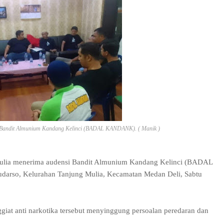
i Bandit Almunium Kandang Kelinci (BADAL KANDANK). ( Manik )
Mulia menerima audensi Bandit Almunium Kandang Kelinci (BADAL
darso, Kelurahan Tanjung Mulia, Kecamatan Medan Deli, Sabtu
giat anti narkotika tersebut menyinggung persoalan peredaran dan