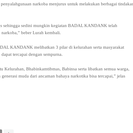
ri penyalahgunaan narkoba menjurus untuk melakukan berbagai tindaka
kampus sehingga sedini mungkin kegiatan BADAL KANDANK telah
 narkoba,” beber Lurah kembali.
 BADAL KANDANK melibatkan 3 pilar di kelurahan serta masyarakat
 dapat tercapai dengan sempurna.
itu Kelurahan, Bhabinkamtibmas, Babinsa serta libatkan semua warga,
enerasi muda dari ancaman bahaya narkotika bisa tercapai,” jelas