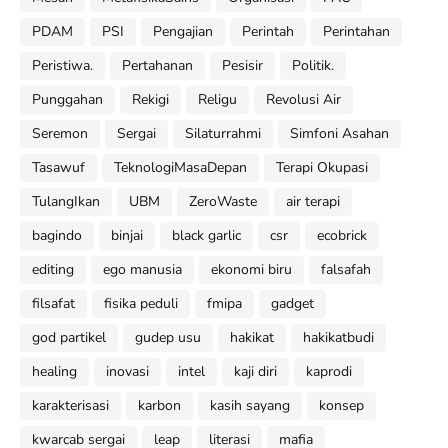
PDAM
PSI
Pengajian
Perintah
Perintahan
Peristiwa.
Pertahanan
Pesisir
Politik.
Punggahan
Rekigi
Religu
Revolusi Air
Seremon
Sergai
Silaturrahmi
Simfoni Asahan
Tasawuf
TeknologiMasaDepan
Terapi Okupasi
TulangIkan
UBM
ZeroWaste
air terapi
bagindo
binjai
black garlic
csr
ecobrick
editing
ego manusia
ekonomi biru
falsafah
filsafat
fisika peduli
fmipa
gadget
god partikel
gudep usu
hakikat
hakikatbudi
healing
inovasi
intel
kaji diri
kaprodi
karakterisasi
karbon
kasih sayang
konsep
kwarcab sergai
leap
literasi
mafia