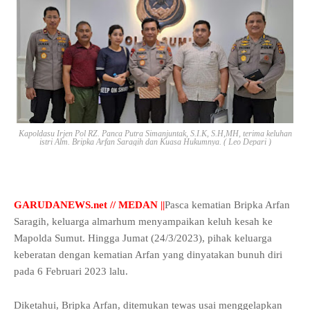
Kapoldasu Irjen Pol RZ. Panca Putra Simanjuntak, S.I.K, S.H,MH, terima keluhan
istri Alm. Bripka Arfan Saragih dan Kuasa Hukumnya. ( Leo Depari )
GARUDANEWS.net // MEDAN ||
Pasca kematian Bripka Arfan
Saragih, keluarga almarhum menyampaikan keluh kesah ke
Mapolda Sumut. Hingga Jumat (24/3/2023), pihak keluarga
keberatan dengan kematian Arfan yang dinyatakan bunuh diri
pada 6 Februari 2023 lalu.
Diketahui, Bripka Arfan, ditemukan tewas usai menggelapkan