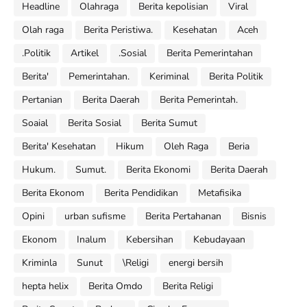
Headline
Olahraga
Berita kepolisian
Viral
Olah raga
Berita Peristiwa.
Kesehatan
Aceh
.Politik
Artikel
.Sosial
Berita Pemerintahan
Berita'
Pemerintahan.
Keriminal
Berita Politik
Pertanian
Berita Daerah
Berita Pemerintah.
Soaial
Berita Sosial
Berita Sumut
Berita' Kesehatan
Hikum
Oleh Raga
Beria
Hukum.
Sumut.
Berita Ekonomi
Berita Daerah
Berita Ekonom
Berita Pendidikan
Metafisika
Opini
urban sufisme
Berita Pertahanan
Bisnis
Ekonom
Inalum
Kebersihan
Kebudayaan
Kriminla
Sunut
\Religi
energi bersih
hepta helix
Berita Omdo
Berita Religi