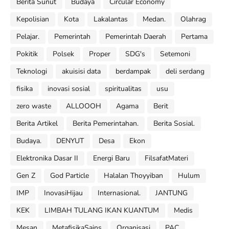
Berita Sunut
Budaya
Circular Economy
Kepolisian
Kota
Lakalantas
Medan.
Olahrag
Pelajar.
Pemerintah
Pemerintah Daerah
Pertama
Pokitik
Polsek
Proper
SDG's
Setemoni
Teknologi
akuisisi data
berdampak
deli serdang
fisika
inovasi sosial
spiritualitas
usu
zero waste
ALLOOOH
Agama
Berit
Berita Artikel
Berita Pemerintahan.
Berita Sosial.
Budaya.
DENYUT
Desa
Ekon
Elektronika Dasar II
Energi Baru
FilsafatMateri
Gen Z
God Particle
Halalan Thoyyiban
Hulum
IMP
InovasiHijau
Internasional.
JANTUNG
KEK
LIMBAH TULANG IKAN KUANTUM
Medis
Mesan
MetafisikaSains
Organisasi
PAC