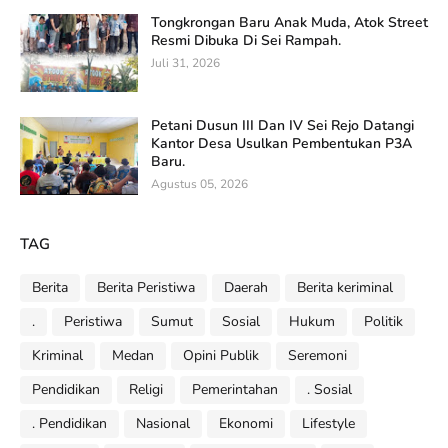
Tongkrongan Baru Anak Muda, Atok Street
Resmi Dibuka Di Sei Rampah.
Juli 31, 2026
Petani Dusun III Dan IV Sei Rejo Datangi
Kantor Desa Usulkan Pembentukan P3A
Baru.
Agustus 05, 2026
TAG
Berita
Berita Peristiwa
Daerah
Berita keriminal
.
Peristiwa
Sumut
Sosial
Hukum
Politik
Kriminal
Medan
Opini Publik
Seremoni
Pendidikan
Religi
Pemerintahan
. Sosial
. Pendidikan
Nasional
Ekonomi
Lifestyle