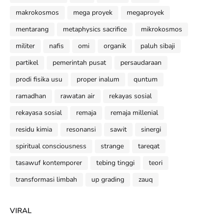
makrokosmos
mega proyek
megaproyek
mentarang
metaphysics sacrifice
mikrokosmos
militer
nafis
omi
organik
paluh sibaji
partikel
pemerintah pusat
persaudaraan
prodi fisika usu
proper inalum
quntum
ramadhan
rawatan air
rekayas sosial
rekayasa sosial
remaja
remaja millenial
residu kimia
resonansi
sawit
sinergi
spiritual consciousness
strange
tareqat
tasawuf kontemporer
tebing tinggi
teori
transformasi limbah
up grading
zauq
VIRAL