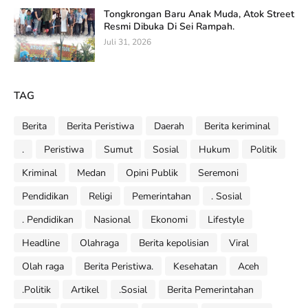
Tongkrongan Baru Anak Muda, Atok Street
Resmi Dibuka Di Sei Rampah.
Juli 31, 2026
TAG
Berita
Berita Peristiwa
Daerah
Berita keriminal
.
Peristiwa
Sumut
Sosial
Hukum
Politik
Kriminal
Medan
Opini Publik
Seremoni
Pendidikan
Religi
Pemerintahan
. Sosial
. Pendidikan
Nasional
Ekonomi
Lifestyle
Headline
Olahraga
Berita kepolisian
Viral
Olah raga
Berita Peristiwa.
Kesehatan
Aceh
.Politik
Artikel
.Sosial
Berita Pemerintahan