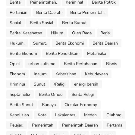
Berita'
Pemerintahan.
Keriminal
Berita Politik
Pertanian
Berita Daerah
Berita Pemerintah.
Soaial
Berita Sosial
Berita Sumut
Berita' Kesehatan
Hikum
Oleh Raga
Beria
Hukum.
Sumut.
Berita Ekonomi
Berita Daerah
Berita Ekonom
Berita Pendidikan
Metafisika
Opini
urban sufisme
Berita Pertahanan
Bisnis
Ekonom
Inalum
Kebersihan
Kebudayaan
Kriminla
Sunut
\Religi
energi bersih
hepta helix
Berita Omdo
Berita Religi
Berita Sunut
Budaya
Circular Economy
Kepolisian
Kota
Lakalantas
Medan.
Olahrag
Pelajar.
Pemerintah
Pemerintah Daerah
Pertama