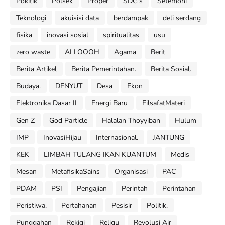
Pokitik
Polsek
Proper
SDG's
Setemoni
Teknologi
akuisisi data
berdampak
deli serdang
fisika
inovasi sosial
spiritualitas
usu
zero waste
ALLOOOH
Agama
Berit
Berita Artikel
Berita Pemerintahan.
Berita Sosial.
Budaya.
DENYUT
Desa
Ekon
Elektronika Dasar II
Energi Baru
FilsafatMateri
Gen Z
God Particle
Halalan Thoyyiban
Hulum
IMP
InovasiHijau
Internasional.
JANTUNG
KEK
LIMBAH TULANG IKAN KUANTUM
Medis
Mesan
MetafisikaSains
Organisasi
PAC
PDAM
PSI
Pengajian
Perintah
Perintahan
Peristiwa.
Pertahanan
Pesisir
Politik.
Punggahan
Rekigi
Religu
Revolusi Air