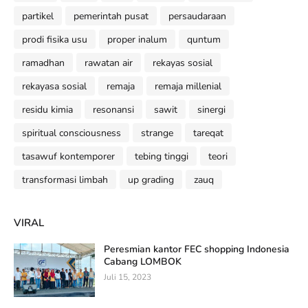
partikel
pemerintah pusat
persaudaraan
prodi fisika usu
proper inalum
quntum
ramadhan
rawatan air
rekayas sosial
rekayasa sosial
remaja
remaja millenial
residu kimia
resonansi
sawit
sinergi
spiritual consciousness
strange
tareqat
tasawuf kontemporer
tebing tinggi
teori
transformasi limbah
up grading
zauq
VIRAL
Peresmian kantor FEC shopping Indonesia
Cabang LOMBOK
Juli 15, 2023