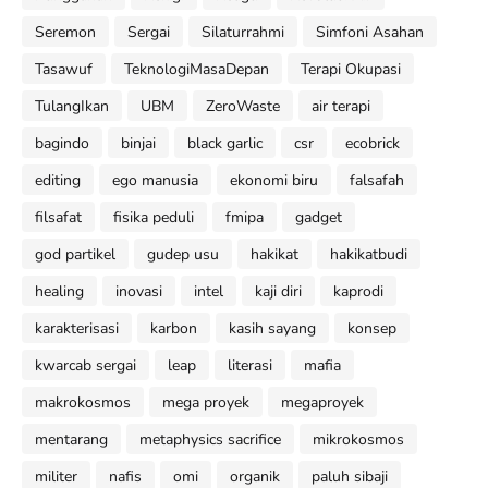
Seremon
Sergai
Silaturrahmi
Simfoni Asahan
Tasawuf
TeknologiMasaDepan
Terapi Okupasi
TulangIkan
UBM
ZeroWaste
air terapi
bagindo
binjai
black garlic
csr
ecobrick
editing
ego manusia
ekonomi biru
falsafah
filsafat
fisika peduli
fmipa
gadget
god partikel
gudep usu
hakikat
hakikatbudi
healing
inovasi
intel
kaji diri
kaprodi
karakterisasi
karbon
kasih sayang
konsep
kwarcab sergai
leap
literasi
mafia
makrokosmos
mega proyek
megaproyek
mentarang
metaphysics sacrifice
mikrokosmos
militer
nafis
omi
organik
paluh sibaji