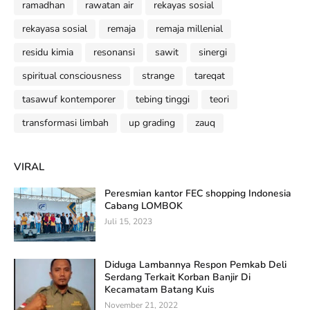
ramadhan
rawatan air
rekayas sosial
rekayasa sosial
remaja
remaja millenial
residu kimia
resonansi
sawit
sinergi
spiritual consciousness
strange
tareqat
tasawuf kontemporer
tebing tinggi
teori
transformasi limbah
up grading
zauq
VIRAL
Peresmian kantor FEC shopping Indonesia
Cabang LOMBOK
Juli 15, 2023
Diduga Lambannya Respon Pemkab Deli
Serdang Terkait Korban Banjir Di
Kecamatam Batang Kuis
November 21, 2022