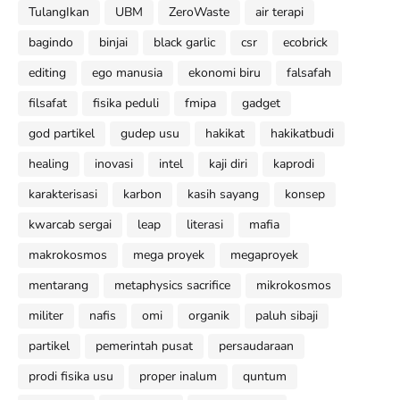
TulangIkan
UBM
ZeroWaste
air terapi
bagindo
binjai
black garlic
csr
ecobrick
editing
ego manusia
ekonomi biru
falsafah
filsafat
fisika peduli
fmipa
gadget
god partikel
gudep usu
hakikat
hakikatbudi
healing
inovasi
intel
kaji diri
kaprodi
karakterisasi
karbon
kasih sayang
konsep
kwarcab sergai
leap
literasi
mafia
makrokosmos
mega proyek
megaproyek
mentarang
metaphysics sacrifice
mikrokosmos
militer
nafis
omi
organik
paluh sibaji
partikel
pemerintah pusat
persaudaraan
prodi fisika usu
proper inalum
quntum