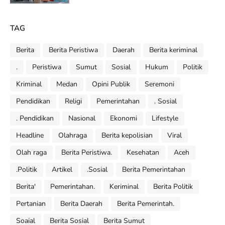
TAG
Berita
Berita Peristiwa
Daerah
Berita keriminal
.
Peristiwa
Sumut
Sosial
Hukum
Politik
Kriminal
Medan
Opini Publik
Seremoni
Pendidikan
Religi
Pemerintahan
. Sosial
. Pendidikan
Nasional
Ekonomi
Lifestyle
Headline
Olahraga
Berita kepolisian
Viral
Olah raga
Berita Peristiwa.
Kesehatan
Aceh
.Politik
Artikel
.Sosial
Berita Pemerintahan
Berita'
Pemerintahan.
Keriminal
Berita Politik
Pertanian
Berita Daerah
Berita Pemerintah.
Soaial
Berita Sosial
Berita Sumut