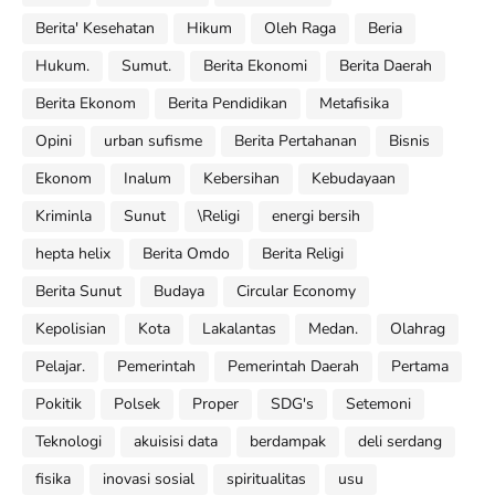
Berita' Kesehatan
Hikum
Oleh Raga
Beria
Hukum.
Sumut.
Berita Ekonomi
Berita Daerah
Berita Ekonom
Berita Pendidikan
Metafisika
Opini
urban sufisme
Berita Pertahanan
Bisnis
Ekonom
Inalum
Kebersihan
Kebudayaan
Kriminla
Sunut
\Religi
energi bersih
hepta helix
Berita Omdo
Berita Religi
Berita Sunut
Budaya
Circular Economy
Kepolisian
Kota
Lakalantas
Medan.
Olahrag
Pelajar.
Pemerintah
Pemerintah Daerah
Pertama
Pokitik
Polsek
Proper
SDG's
Setemoni
Teknologi
akuisisi data
berdampak
deli serdang
fisika
inovasi sosial
spiritualitas
usu