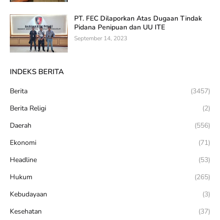
PT. FEC Dilaporkan Atas Dugaan Tindak
Pidana Penipuan dan UU ITE
September 14, 2023
INDEKS BERITA
Berita
(3457)
Berita Religi
(2)
Daerah
(556)
Ekonomi
(71)
Headline
(53)
Hukum
(265)
Kebudayaan
(3)
Kesehatan
(37)