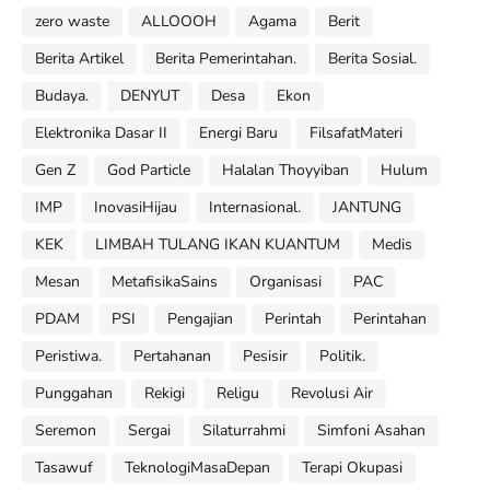
zero waste
ALLOOOH
Agama
Berit
Berita Artikel
Berita Pemerintahan.
Berita Sosial.
Budaya.
DENYUT
Desa
Ekon
Elektronika Dasar II
Energi Baru
FilsafatMateri
Gen Z
God Particle
Halalan Thoyyiban
Hulum
IMP
InovasiHijau
Internasional.
JANTUNG
KEK
LIMBAH TULANG IKAN KUANTUM
Medis
Mesan
MetafisikaSains
Organisasi
PAC
PDAM
PSI
Pengajian
Perintah
Perintahan
Peristiwa.
Pertahanan
Pesisir
Politik.
Punggahan
Rekigi
Religu
Revolusi Air
Seremon
Sergai
Silaturrahmi
Simfoni Asahan
Tasawuf
TeknologiMasaDepan
Terapi Okupasi