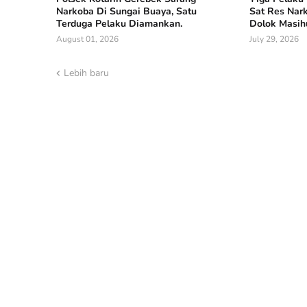
Narkoba Di Sungai Buaya, Satu
Sat Res Nark
Terduga Pelaku Diamankan.
Dolok Masihu
August 01, 2026
July 29, 2026
Lebih baru