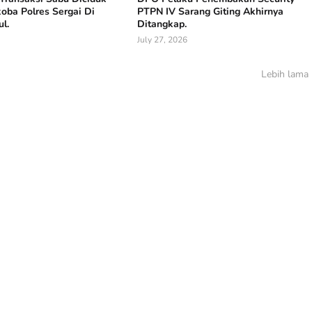
oba Polres Sergai Di
PTPN IV Sarang Giting Akhirnya
l.
Ditangkap.
July 27, 2026
Lebih lama