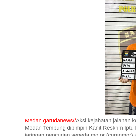
Medan.garudanews//
Aksi kejahatan jalanan 
Medan Tembung dipimpin Kanit Reskrim Iptu 
jaringan pencurian sepeda motor (curanmor) 