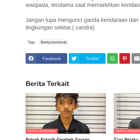
waspada, terutama saat memarkirkan kendara
Jangan lupa mengunci ganda kendaraan dan se
lingkungan sekitar.( candra)
Tags
Berita keriminal
Facebook
Twitter
Berita Terkait
BERITA KERIMINAL
BERITA KERIMI
Polsek Kotarih Gerebek Sarang
Tiga Pelaku 