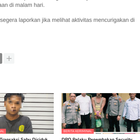
an di malam hari.
gera laporkan jika melihat aktivitas mencurigakan di
NAL
BERITA KERIMINAL
Transaksi Sabu Diciduk
DPO Pelaku Penembakan Security