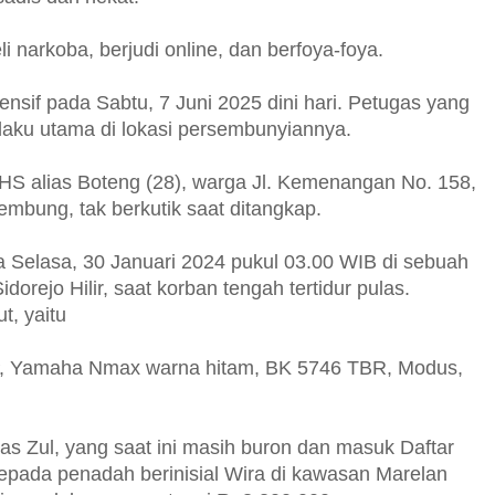
i narkoba, berjudi online, dan berfoya-foya.
tensif pada Sabtu, 7 Juni 2025 dini hari. Petugas yang
laku utama di lokasi persembunyiannya.
RHS alias Boteng (28), warga Jl. Kemenangan No. 158,
mbung, tak berkutik saat ditangkap.
a Selasa, 30 Januari 2024 pukul 03.00 WIB di sebuah
dorejo Hilir, saat korban tengah tertidur pulas.
t, yaitu
AP, Yamaha Nmax warna hitam, BK 5746 TBR, Modus,
lias Zul, yang saat ini masih buron dan masuk Daftar
kepada penadah berinisial Wira di kawasan Marelan