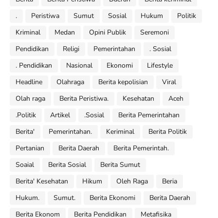
.
Peristiwa
Sumut
Sosial
Hukum
Politik
Kriminal
Medan
Opini Publik
Seremoni
Pendidikan
Religi
Pemerintahan
. Sosial
. Pendidikan
Nasional
Ekonomi
Lifestyle
Headline
Olahraga
Berita kepolisian
Viral
Olah raga
Berita Peristiwa.
Kesehatan
Aceh
.Politik
Artikel
.Sosial
Berita Pemerintahan
Berita'
Pemerintahan.
Keriminal
Berita Politik
Pertanian
Berita Daerah
Berita Pemerintah.
Soaial
Berita Sosial
Berita Sumut
Berita' Kesehatan
Hikum
Oleh Raga
Beria
Hukum.
Sumut.
Berita Ekonomi
Berita Daerah
Berita Ekonom
Berita Pendidikan
Metafisika