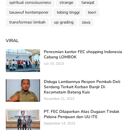
spiritual consciousness
strange
tareqat
tasawuf kontemporer
tebing tinggi
teori
transformasi limbah
up grading
zauq
VIRAL
Peresmian kantor FEC shopping Indonesia
Cabang LOMBOK
Juli 15, 2023
Diduga Lambannya Respon Pemkab Deli
Serdang Terkait Korban Banjir Di
Kecamatam Batang Kuis
November 21, 2022
PT. FEC Dilaporkan Atas Dugaan Tindak
Pidana Penipuan dan UU ITE
September 14, 2023