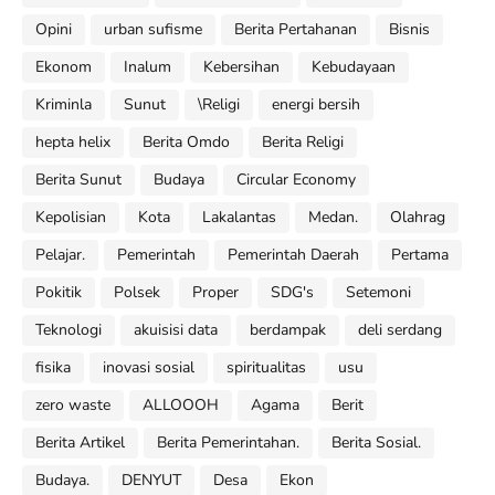
Opini
urban sufisme
Berita Pertahanan
Bisnis
Ekonom
Inalum
Kebersihan
Kebudayaan
Kriminla
Sunut
\Religi
energi bersih
hepta helix
Berita Omdo
Berita Religi
Berita Sunut
Budaya
Circular Economy
Kepolisian
Kota
Lakalantas
Medan.
Olahrag
Pelajar.
Pemerintah
Pemerintah Daerah
Pertama
Pokitik
Polsek
Proper
SDG's
Setemoni
Teknologi
akuisisi data
berdampak
deli serdang
fisika
inovasi sosial
spiritualitas
usu
zero waste
ALLOOOH
Agama
Berit
Berita Artikel
Berita Pemerintahan.
Berita Sosial.
Budaya.
DENYUT
Desa
Ekon