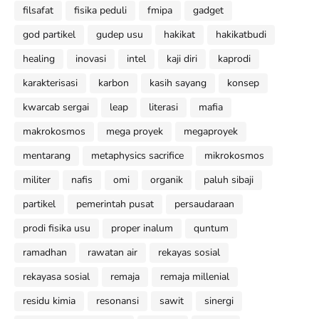
filsafat
fisika peduli
fmipa
gadget
god partikel
gudep usu
hakikat
hakikatbudi
healing
inovasi
intel
kaji diri
kaprodi
karakterisasi
karbon
kasih sayang
konsep
kwarcab sergai
leap
literasi
mafia
makrokosmos
mega proyek
megaproyek
mentarang
metaphysics sacrifice
mikrokosmos
militer
nafis
omi
organik
paluh sibaji
partikel
pemerintah pusat
persaudaraan
prodi fisika usu
proper inalum
quntum
ramadhan
rawatan air
rekayas sosial
rekayasa sosial
remaja
remaja millenial
residu kimia
resonansi
sawit
sinergi