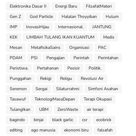
Elektronika Dasar II
Energi Baru
FilsafatMateri
Gen Z
God Particle
Halalan Thoyyiban
Hulum
IMP
InovasiHijau
Internasional.
JANTUNG
KEK
LIMBAH TULANG IKAN KUANTUM
Medis
Mesan
MetafisikaSains
Organisasi
PAC
PDAM
PSI
Pengajian
Perintah
Perintahan
Peristiwa.
Pertahanan
Pesisir
Politik.
Punggahan
Rekigi
Religu
Revolusi Air
Seremon
Sergai
Silaturrahmi
Simfoni Asahan
Tasawuf
TeknologiMasaDepan
Terapi Okupasi
TulangIkan
UBM
ZeroWaste
air terapi
bagindo
binjai
black garlic
csr
ecobrick
editing
ego manusia
ekonomi biru
falsafah