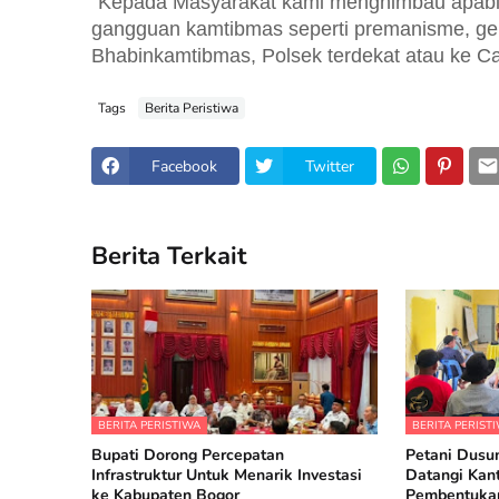
"Kepada Masyarakat kami menghimbau apabil
gangguan kamtibmas seperti premanisme, gen
Bhabinkamtibmas, Polsek terdekat atau ke Call
Tags
Berita Peristiwa
Facebook
Twitter
Berita Terkait
BERITA PERISTIWA
BERITA PERIST
Bupati Dorong Percepatan
Petani Dusun
Infrastruktur Untuk Menarik Investasi
Datangi Kan
ke Kabupaten Bogor
Pembentukan