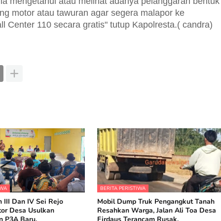
a mengetahui atau melihat adanya pelanggaran bentuk
g motor atau tawuran agar segera malapor ke
 Center 110 secara gratis" tutup Kapolresta.( candra)
IWA
BERITA PERISTIWA
 III Dan IV Sei Rejo
Mobil Dump Truk Pengangkut Tanah
tor Desa Usulkan
Resahkan Warga, Jalan Ali Toa Desa
 P3A Baru.
Firdaus Terancam Rusak.