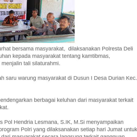
rhat bersama masyarakat, dilaksanakan Polresta Deli
luhan kepada masyarakat tentang kamtibmas,
njalin tali silaturahmi.
lah saru warung masyarakat di Dusun I Desa Durian Kec.
mendengarkan berbagai keluhan dari masyarakat terkait
kat.
es Pol Hendria Lesmana, S.IK, M.Si menyampaikan
rogram Polri yang dilaksanakan setiap hari Jumat untu
ari masyarakat secara langsung terkait gangguan