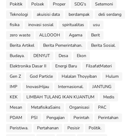
Pokitik
Polsek
Proper
SDG's
Setemoni
Teknologi
akuisisi data
berdampak
deli serdang
fisika
inovasi sosial
spiritualitas
usu
zero waste
ALLOOOH
Agama
Berit
Berita Artikel
Berita Pemerintahan.
Berita Sosial.
Budaya.
DENYUT
Desa
Ekon
Elektronika Dasar II
Energi Baru
FilsafatMateri
Gen Z
God Particle
Halalan Thoyyiban
Hulum
IMP
InovasiHijau
Internasional.
JANTUNG
KEK
LIMBAH TULANG IKAN KUANTUM
Medis
Mesan
MetafisikaSains
Organisasi
PAC
PDAM
PSI
Pengajian
Perintah
Perintahan
Peristiwa.
Pertahanan
Pesisir
Politik.