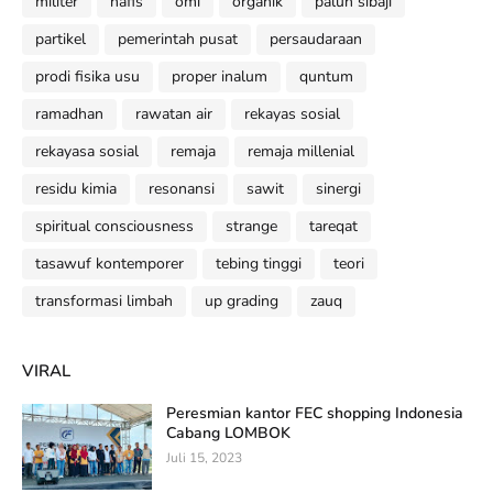
militer
nafis
omi
organik
paluh sibaji
partikel
pemerintah pusat
persaudaraan
prodi fisika usu
proper inalum
quntum
ramadhan
rawatan air
rekayas sosial
rekayasa sosial
remaja
remaja millenial
residu kimia
resonansi
sawit
sinergi
spiritual consciousness
strange
tareqat
tasawuf kontemporer
tebing tinggi
teori
transformasi limbah
up grading
zauq
VIRAL
Peresmian kantor FEC shopping Indonesia
Cabang LOMBOK
Juli 15, 2023