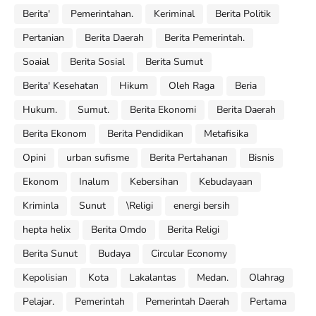
Berita'
Pemerintahan.
Keriminal
Berita Politik
Pertanian
Berita Daerah
Berita Pemerintah.
Soaial
Berita Sosial
Berita Sumut
Berita' Kesehatan
Hikum
Oleh Raga
Beria
Hukum.
Sumut.
Berita Ekonomi
Berita Daerah
Berita Ekonom
Berita Pendidikan
Metafisika
Opini
urban sufisme
Berita Pertahanan
Bisnis
Ekonom
Inalum
Kebersihan
Kebudayaan
Kriminla
Sunut
\Religi
energi bersih
hepta helix
Berita Omdo
Berita Religi
Berita Sunut
Budaya
Circular Economy
Kepolisian
Kota
Lakalantas
Medan.
Olahrag
Pelajar.
Pemerintah
Pemerintah Daerah
Pertama