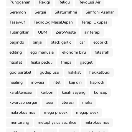
Punggahan
Rekigi
Religu
Revolusi Air
Seremon
Sergai
Silaturrahmi
Simfoni Asahan
Tasawuf
TeknologiMasaDepan
Terapi Okupasi
TulangIkan
UBM
ZeroWaste
air terapi
bagindo
binjai
black garlic
csr
ecobrick
editing
ego manusia
ekonomi biru
falsafah
filsafat
fisika peduli
fmipa
gadget
god partikel
gudep usu
hakikat
hakikatbudi
healing
inovasi
intel
kaji diri
kaprodi
karakterisasi
karbon
kasih sayang
konsep
kwarcab sergai
leap
literasi
mafia
makrokosmos
mega proyek
megaproyek
mentarang
metaphysics sacrifice
mikrokosmos