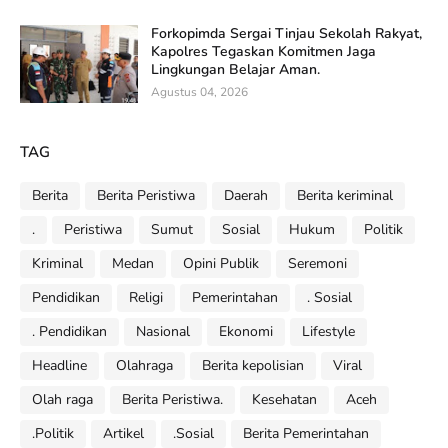
Forkopimda Sergai Tinjau Sekolah Rakyat,
Kapolres Tegaskan Komitmen Jaga
Lingkungan Belajar Aman.
Agustus 04, 2026
TAG
Berita
Berita Peristiwa
Daerah
Berita keriminal
.
Peristiwa
Sumut
Sosial
Hukum
Politik
Kriminal
Medan
Opini Publik
Seremoni
Pendidikan
Religi
Pemerintahan
. Sosial
. Pendidikan
Nasional
Ekonomi
Lifestyle
Headline
Olahraga
Berita kepolisian
Viral
Olah raga
Berita Peristiwa.
Kesehatan
Aceh
.Politik
Artikel
.Sosial
Berita Pemerintahan