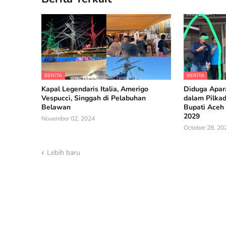
BERITA
BERITA
Kapal Legendaris Italia, Amerigo
Diduga Apara
Vespucci, Singgah di Pelabuhan
dalam Pilka
Belawan
Bupati Aceh 
2029
November 02, 2024
October 28, 20
Lebih baru