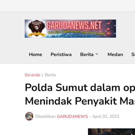
Home
Peristiwa
Berita
Medan
S
Beranda
Berita
Polda Sumut dalam op
Menindak Penyakit Mas
Diterbitkan
GARUDANEWS
-
April 01, 2023