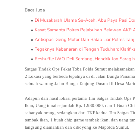
Baca Juga
Di Muzakarah Ulama Se-Aceh, Abu Paya Pasi D
Kasat Samapta Polres Pelabuhan Belawan AKP A
Antisipasi Geng Motor Dan Balap Liar Polres Tanj
Tegaknya Kebenaran di Tengah Tuduhan: Klarifika
Reshuffle IWO Deli Serdang, Hendrik Jon Saragih
Satgas Tindak Ops Pekat Toba Polda Sumut melaksanakan 
2 Lokasi yang berbeda tepatnya di di Jalan Bunga Pana
sebuah warung Jalan Bunga Tanjung Dusun III Desa Marin
Adapun dari hasil lokasi pertama Tim Satgas Tindak Ops
Ikan, Uang tunai sejumlah Rp. 1.980.000, dan 1 Buah C
sebanyak orang, sedangkan dari TKP kedua Tim Satgas T
tembak ikan, 1 buah chip game tembak ikan, dan uang tu
langsung diamankan dan diboyong ke Mapolda Sumut.