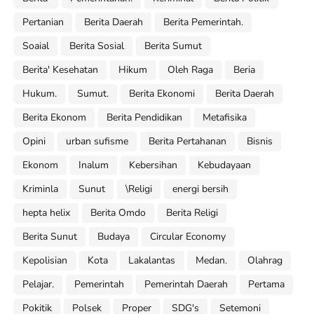
Pertanian
Berita Daerah
Berita Pemerintah.
Soaial
Berita Sosial
Berita Sumut
Berita' Kesehatan
Hikum
Oleh Raga
Beria
Hukum.
Sumut.
Berita Ekonomi
Berita Daerah
Berita Ekonom
Berita Pendidikan
Metafisika
Opini
urban sufisme
Berita Pertahanan
Bisnis
Ekonom
Inalum
Kebersihan
Kebudayaan
Kriminla
Sunut
\Religi
energi bersih
hepta helix
Berita Omdo
Berita Religi
Berita Sunut
Budaya
Circular Economy
Kepolisian
Kota
Lakalantas
Medan.
Olahrag
Pelajar.
Pemerintah
Pemerintah Daerah
Pertama
Pokitik
Polsek
Proper
SDG's
Setemoni