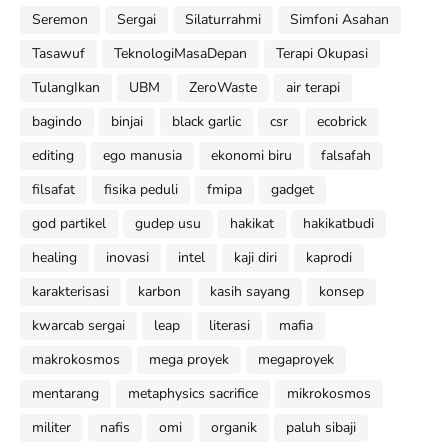
Seremon
Sergai
Silaturrahmi
Simfoni Asahan
Tasawuf
TeknologiMasaDepan
Terapi Okupasi
TulangIkan
UBM
ZeroWaste
air terapi
bagindo
binjai
black garlic
csr
ecobrick
editing
ego manusia
ekonomi biru
falsafah
filsafat
fisika peduli
fmipa
gadget
god partikel
gudep usu
hakikat
hakikatbudi
healing
inovasi
intel
kaji diri
kaprodi
karakterisasi
karbon
kasih sayang
konsep
kwarcab sergai
leap
literasi
mafia
makrokosmos
mega proyek
megaproyek
mentarang
metaphysics sacrifice
mikrokosmos
militer
nafis
omi
organik
paluh sibaji