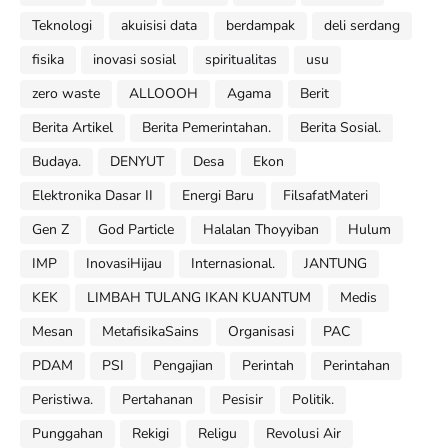
Teknologi
akuisisi data
berdampak
deli serdang
fisika
inovasi sosial
spiritualitas
usu
zero waste
ALLOOOH
Agama
Berit
Berita Artikel
Berita Pemerintahan.
Berita Sosial.
Budaya.
DENYUT
Desa
Ekon
Elektronika Dasar II
Energi Baru
FilsafatMateri
Gen Z
God Particle
Halalan Thoyyiban
Hulum
IMP
InovasiHijau
Internasional.
JANTUNG
KEK
LIMBAH TULANG IKAN KUANTUM
Medis
Mesan
MetafisikaSains
Organisasi
PAC
PDAM
PSI
Pengajian
Perintah
Perintahan
Peristiwa.
Pertahanan
Pesisir
Politik.
Punggahan
Rekigi
Religu
Revolusi Air