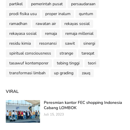
partikel
pemerintah pusat
persaudaraan
prodi fisika usu
proper inalum
quntum
ramadhan
rawatan air
rekayas sosial
rekayasa sosial
remaja
remaja millenial
residu kimia
resonansi
sawit
sinergi
spiritual consciousness
strange
tareqat
tasawuf kontemporer
tebing tinggi
teori
transformasi limbah
up grading
zauq
VIRAL
Peresmian kantor FEC shopping Indonesia
Cabang LOMBOK
Juli 15, 2023