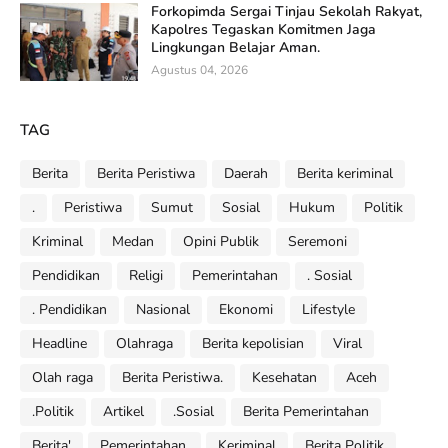
Forkopimda Sergai Tinjau Sekolah Rakyat,
Kapolres Tegaskan Komitmen Jaga
Lingkungan Belajar Aman.
Agustus 04, 2026
TAG
Berita
Berita Peristiwa
Daerah
Berita keriminal
.
Peristiwa
Sumut
Sosial
Hukum
Politik
Kriminal
Medan
Opini Publik
Seremoni
Pendidikan
Religi
Pemerintahan
. Sosial
. Pendidikan
Nasional
Ekonomi
Lifestyle
Headline
Olahraga
Berita kepolisian
Viral
Olah raga
Berita Peristiwa.
Kesehatan
Aceh
.Politik
Artikel
.Sosial
Berita Pemerintahan
Berita'
Pemerintahan.
Keriminal
Berita Politik