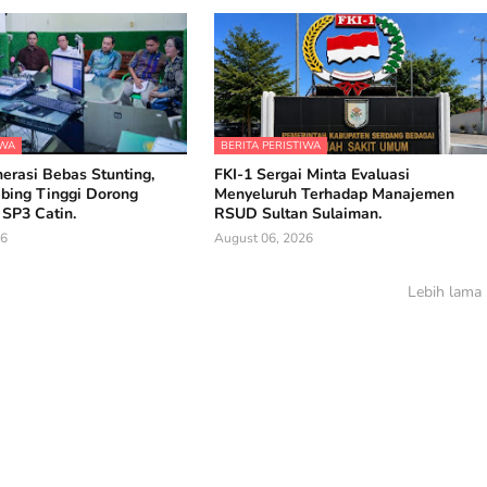
IWA
BERITA PERISTIWA
erasi Bebas Stunting,
FKI-1 Sergai Minta Evaluasi
ebing Tinggi Dorong
Menyeluruh Terhadap Manajemen
 SP3 Catin.
RSUD Sultan Sulaiman.
26
August 06, 2026
Lebih lama