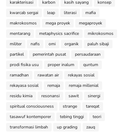
karakterisasi
karbon
kasih sayang
konsep
kwarcab sergai
leap
literasi
mafia
makrokosmos
mega proyek
megaproyek
mentarang
metaphysics sacrifice
mikrokosmos
militer
nafis
omi
organik
paluh sibaji
partikel
pemerintah pusat
persaudaraan
prodi fisika usu
proper inalum
quntum
ramadhan
rawatan air
rekayas sosial
rekayasa sosial
remaja
remaja millenial
residu kimia
resonansi
sawit
sinergi
spiritual consciousness
strange
tareqat
tasawuf kontemporer
tebing tinggi
teori
transformasi limbah
up grading
zauq