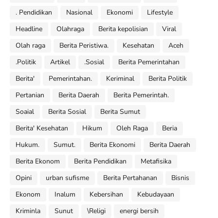
. Pendidikan
Nasional
Ekonomi
Lifestyle
Headline
Olahraga
Berita kepolisian
Viral
Olah raga
Berita Peristiwa.
Kesehatan
Aceh
.Politik
Artikel
.Sosial
Berita Pemerintahan
Berita'
Pemerintahan.
Keriminal
Berita Politik
Pertanian
Berita Daerah
Berita Pemerintah.
Soaial
Berita Sosial
Berita Sumut
Berita' Kesehatan
Hikum
Oleh Raga
Beria
Hukum.
Sumut.
Berita Ekonomi
Berita Daerah
Berita Ekonom
Berita Pendidikan
Metafisika
Opini
urban sufisme
Berita Pertahanan
Bisnis
Ekonom
Inalum
Kebersihan
Kebudayaan
Kriminla
Sunut
\Religi
energi bersih