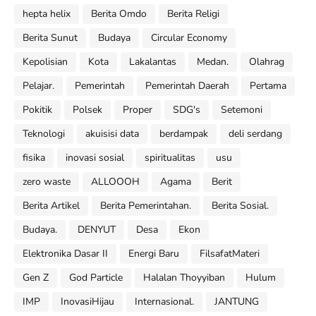
hepta helix
Berita Omdo
Berita Religi
Berita Sunut
Budaya
Circular Economy
Kepolisian
Kota
Lakalantas
Medan.
Olahrag
Pelajar.
Pemerintah
Pemerintah Daerah
Pertama
Pokitik
Polsek
Proper
SDG's
Setemoni
Teknologi
akuisisi data
berdampak
deli serdang
fisika
inovasi sosial
spiritualitas
usu
zero waste
ALLOOOH
Agama
Berit
Berita Artikel
Berita Pemerintahan.
Berita Sosial.
Budaya.
DENYUT
Desa
Ekon
Elektronika Dasar II
Energi Baru
FilsafatMateri
Gen Z
God Particle
Halalan Thoyyiban
Hulum
IMP
InovasiHijau
Internasional.
JANTUNG