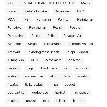
KEK
LIMBAH TULANG IKAN KUANTUM
Medis
Mesan
MetafisikaSains
Organisasi
PAC
PDAM
PSI
Pengajian
Perintah
Perintahan
Peristiwa.
Pertahanan
Pesisir
Politik.
Punggahan
Rekigi
Religu
Revolusi Air
Seremon
Sergai
Silaturrahmi
Simfoni Asahan
Tasawuf
TeknologiMasaDepan
Terapi Okupasi
TulangIkan
UBM
ZeroWaste
air terapi
bagindo
binjai
black garlic
csr
ecobrick
editing
ego manusia
ekonomi biru
falsafah
filsafat
fisika peduli
fmipa
gadget
god partikel
gudep usu
hakikat
hakikatbudi
healing
inovasi
intel
kaji diri
kaprodi