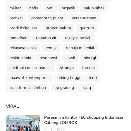
militer
nafis
omi
organik
paluh sibaji
partikel
pemerintah pusat
persaudaraan
prodi fisika usu
proper inalum
quntum
ramadhan
rawatan air
rekayas sosial
rekayasa sosial
remaja
remaja millenial
residu kimia
resonansi
sawit
sinergi
spiritual consciousness
strange
tareqat
tasawuf kontemporer
tebing tinggi
teori
transformasi limbah
up grading
zauq
VIRAL
Peresmian kantor FEC shopping Indonesia
Cabang LOMBOK
Juli 15, 2023