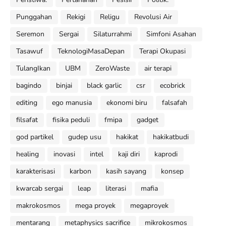
Punggahan
Rekigi
Religu
Revolusi Air
Seremon
Sergai
Silaturrahmi
Simfoni Asahan
Tasawuf
TeknologiMasaDepan
Terapi Okupasi
TulangIkan
UBM
ZeroWaste
air terapi
bagindo
binjai
black garlic
csr
ecobrick
editing
ego manusia
ekonomi biru
falsafah
filsafat
fisika peduli
fmipa
gadget
god partikel
gudep usu
hakikat
hakikatbudi
healing
inovasi
intel
kaji diri
kaprodi
karakterisasi
karbon
kasih sayang
konsep
kwarcab sergai
leap
literasi
mafia
makrokosmos
mega proyek
megaproyek
mentarang
metaphysics sacrifice
mikrokosmos