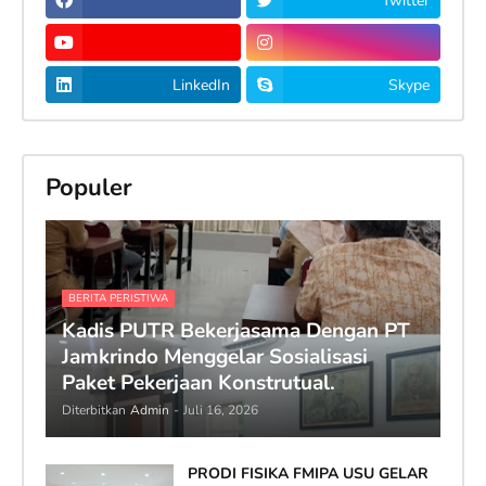
Twitter
LinkedIn
Skype
Populer
BERITA PERISTIWA
Kadis PUTR Bekerjasama Dengan PT
Jamkrindo Menggelar Sosialisasi
Paket Pekerjaan Konstrutual.
Diterbitkan
Admin
-
Juli 16, 2026
PRODI FISIKA FMIPA USU GELAR