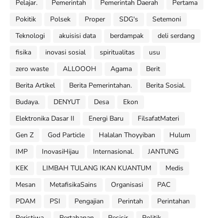
Pelajar.
Pemerintah
Pemerintah Daerah
Pertama
Pokitik
Polsek
Proper
SDG's
Setemoni
Teknologi
akuisisi data
berdampak
deli serdang
fisika
inovasi sosial
spiritualitas
usu
zero waste
ALLOOOH
Agama
Berit
Berita Artikel
Berita Pemerintahan.
Berita Sosial.
Budaya.
DENYUT
Desa
Ekon
Elektronika Dasar II
Energi Baru
FilsafatMateri
Gen Z
God Particle
Halalan Thoyyiban
Hulum
IMP
InovasiHijau
Internasional.
JANTUNG
KEK
LIMBAH TULANG IKAN KUANTUM
Medis
Mesan
MetafisikaSains
Organisasi
PAC
PDAM
PSI
Pengajian
Perintah
Perintahan
Peristiwa.
Pertahanan
Pesisir
Politik.