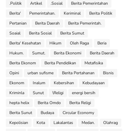
.Politik
Artikel
.Sosial
Berita Pemerintahan
Berita'
Pemerintahan.
Keriminal
Berita Politik
Pertanian
Berita Daerah
Berita Pemerintah.
Soaial
Berita Sosial
Berita Sumut
Berita' Kesehatan
Hikum
Oleh Raga
Beria
Hukum.
Sumut.
Berita Ekonomi
Berita Daerah
Berita Ekonom
Berita Pendidikan
Metafisika
Opini
urban sufisme
Berita Pertahanan
Bisnis
Ekonom
Inalum
Kebersihan
Kebudayaan
Kriminla
Sunut
\Religi
energi bersih
hepta helix
Berita Omdo
Berita Religi
Berita Sunut
Budaya
Circular Economy
Kepolisian
Kota
Lakalantas
Medan.
Olahrag