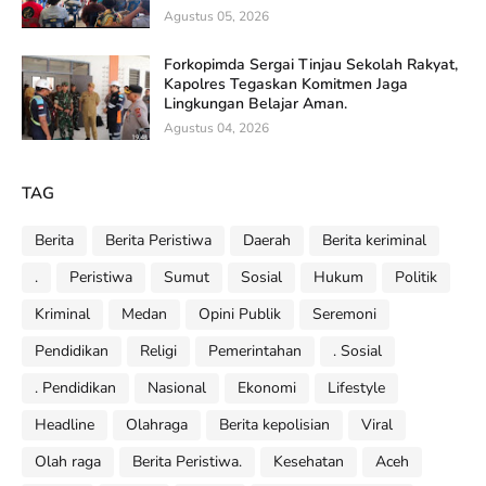
Agustus 05, 2026
Forkopimda Sergai Tinjau Sekolah Rakyat,
Kapolres Tegaskan Komitmen Jaga
Lingkungan Belajar Aman.
Agustus 04, 2026
TAG
Berita
Berita Peristiwa
Daerah
Berita keriminal
.
Peristiwa
Sumut
Sosial
Hukum
Politik
Kriminal
Medan
Opini Publik
Seremoni
Pendidikan
Religi
Pemerintahan
. Sosial
. Pendidikan
Nasional
Ekonomi
Lifestyle
Headline
Olahraga
Berita kepolisian
Viral
Olah raga
Berita Peristiwa.
Kesehatan
Aceh