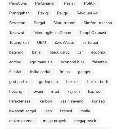
Peristiwa.
Pertahanan
Pesisir
Politik.
Punggahan
Rekigi
Religu
Revolusi Air
Seremon
Sergai
Silaturrahmi
Simfoni Asahan
Tasawuf
TeknologiMasaDepan
Terapi Okupasi
TulangIkan
UBM
ZeroWaste
air terapi
bagindo
binjai
black garlic
csr
ecobrick
editing
ego manusia
ekonomi biru
falsafah
filsafat
fisika peduli
fmipa
gadget
god partikel
gudep usu
hakikat
hakikatbudi
healing
inovasi
intel
kaji diri
kaprodi
karakterisasi
karbon
kasih sayang
konsep
kwarcab sergai
leap
literasi
mafia
makrokosmos
mega proyek
megaproyek