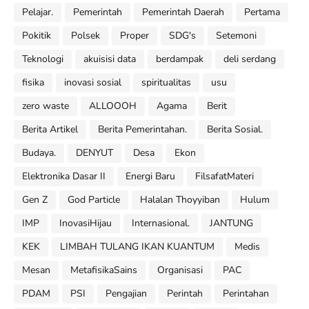
Pelajar.
Pemerintah
Pemerintah Daerah
Pertama
Pokitik
Polsek
Proper
SDG's
Setemoni
Teknologi
akuisisi data
berdampak
deli serdang
fisika
inovasi sosial
spiritualitas
usu
zero waste
ALLOOOH
Agama
Berit
Berita Artikel
Berita Pemerintahan.
Berita Sosial.
Budaya.
DENYUT
Desa
Ekon
Elektronika Dasar II
Energi Baru
FilsafatMateri
Gen Z
God Particle
Halalan Thoyyiban
Hulum
IMP
InovasiHijau
Internasional.
JANTUNG
KEK
LIMBAH TULANG IKAN KUANTUM
Medis
Mesan
MetafisikaSains
Organisasi
PAC
PDAM
PSI
Pengajian
Perintah
Perintahan