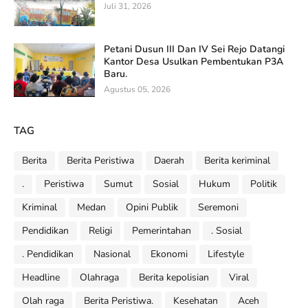
Juli 31, 2026
Petani Dusun III Dan IV Sei Rejo Datangi
Kantor Desa Usulkan Pembentukan P3A
Baru.
Agustus 05, 2026
TAG
Berita
Berita Peristiwa
Daerah
Berita keriminal
.
Peristiwa
Sumut
Sosial
Hukum
Politik
Kriminal
Medan
Opini Publik
Seremoni
Pendidikan
Religi
Pemerintahan
. Sosial
. Pendidikan
Nasional
Ekonomi
Lifestyle
Headline
Olahraga
Berita kepolisian
Viral
Olah raga
Berita Peristiwa.
Kesehatan
Aceh