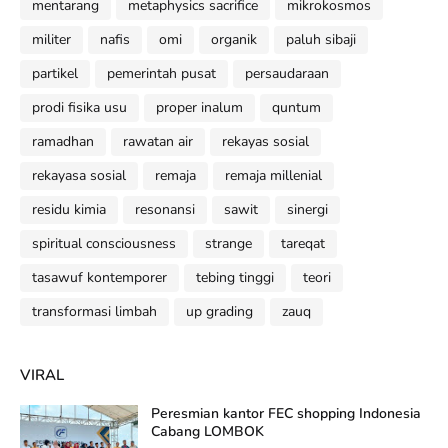
mentarang
metaphysics sacrifice
mikrokosmos
militer
nafis
omi
organik
paluh sibaji
partikel
pemerintah pusat
persaudaraan
prodi fisika usu
proper inalum
quntum
ramadhan
rawatan air
rekayas sosial
rekayasa sosial
remaja
remaja millenial
residu kimia
resonansi
sawit
sinergi
spiritual consciousness
strange
tareqat
tasawuf kontemporer
tebing tinggi
teori
transformasi limbah
up grading
zauq
VIRAL
Peresmian kantor FEC shopping Indonesia
Cabang LOMBOK