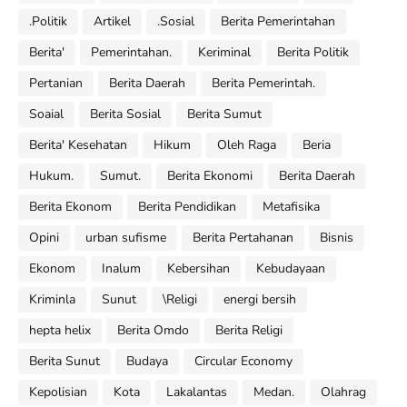
.Politik
Artikel
.Sosial
Berita Pemerintahan
Berita'
Pemerintahan.
Keriminal
Berita Politik
Pertanian
Berita Daerah
Berita Pemerintah.
Soaial
Berita Sosial
Berita Sumut
Berita' Kesehatan
Hikum
Oleh Raga
Beria
Hukum.
Sumut.
Berita Ekonomi
Berita Daerah
Berita Ekonom
Berita Pendidikan
Metafisika
Opini
urban sufisme
Berita Pertahanan
Bisnis
Ekonom
Inalum
Kebersihan
Kebudayaan
Kriminla
Sunut
\Religi
energi bersih
hepta helix
Berita Omdo
Berita Religi
Berita Sunut
Budaya
Circular Economy
Kepolisian
Kota
Lakalantas
Medan.
Olahrag