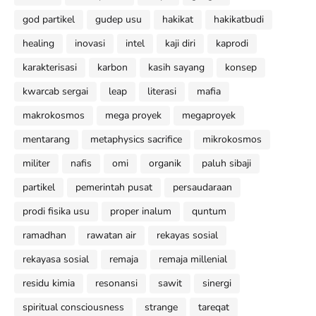
god partikel
gudep usu
hakikat
hakikatbudi
healing
inovasi
intel
kaji diri
kaprodi
karakterisasi
karbon
kasih sayang
konsep
kwarcab sergai
leap
literasi
mafia
makrokosmos
mega proyek
megaproyek
mentarang
metaphysics sacrifice
mikrokosmos
militer
nafis
omi
organik
paluh sibaji
partikel
pemerintah pusat
persaudaraan
prodi fisika usu
proper inalum
quntum
ramadhan
rawatan air
rekayas sosial
rekayasa sosial
remaja
remaja millenial
residu kimia
resonansi
sawit
sinergi
spiritual consciousness
strange
tareqat