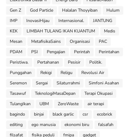
Gen Z
God Particle
Halalan Thoyyiban
Hulum
IMP
InovasiHijau
Internasional.
JANTUNG
KEK
LIMBAH TULANG IKAN KUANTUM
Medis
Mesan
MetafisikaSains
Organisasi
PAC
PDAM
PSI
Pengajian
Perintah
Perintahan
Peristiwa.
Pertahanan
Pesisir
Politik.
Punggahan
Rekigi
Religu
Revolusi Air
Seremon
Sergai
Silaturrahmi
Simfoni Asahan
Tasawuf
TeknologiMasaDepan
Terapi Okupasi
TulangIkan
UBM
ZeroWaste
air terapi
bagindo
binjai
black garlic
csr
ecobrick
editing
ego manusia
ekonomi biru
falsafah
filsafat
fisika peduli
fmipa
gadget