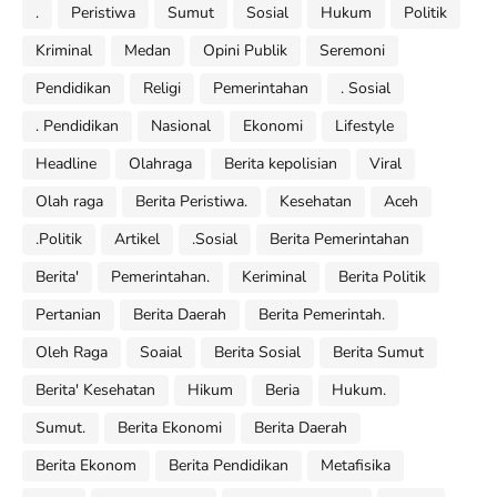
.
Peristiwa
Sumut
Sosial
Hukum
Politik
Kriminal
Medan
Opini Publik
Seremoni
Pendidikan
Religi
Pemerintahan
. Sosial
. Pendidikan
Nasional
Ekonomi
Lifestyle
Headline
Olahraga
Berita kepolisian
Viral
Olah raga
Berita Peristiwa.
Kesehatan
Aceh
.Politik
Artikel
.Sosial
Berita Pemerintahan
Berita'
Pemerintahan.
Keriminal
Berita Politik
Pertanian
Berita Daerah
Berita Pemerintah.
Oleh Raga
Soaial
Berita Sosial
Berita Sumut
Berita' Kesehatan
Hikum
Beria
Hukum.
Sumut.
Berita Ekonomi
Berita Daerah
Berita Ekonom
Berita Pendidikan
Metafisika