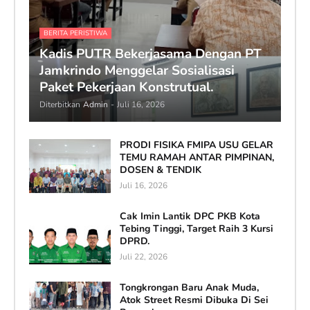
BERITA PERISTIWA
Kadis PUTR Bekerjasama Dengan PT
Jamkrindo Menggelar Sosialisasi
Paket Pekerjaan Konstrutual.
Diterbitkan
Admin
-
Juli 16, 2026
PRODI FISIKA FMIPA USU GELAR
TEMU RAMAH ANTAR PIMPINAN,
DOSEN & TENDIK
Juli 16, 2026
Cak Imin Lantik DPC PKB Kota
Tebing Tinggi, Target Raih 3 Kursi
DPRD.
Juli 22, 2026
Tongkrongan Baru Anak Muda,
Atok Street Resmi Dibuka Di Sei