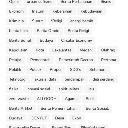
Opini
urban sufisme
Berita Pertahanan
Bisnis
Ekonom
Inalum
Kebersihan
Kebudayaan
Kriminla
Sunut
\Religi
energi bersih
hepta helix
Berita Omdo
Berita Religi
Berita Sunut
Budaya
Circular Economy
Kepolisian
Kota
Lakalantas
Medan.
Olahrag
Pelajar.
Pemerintah
Pemerintah Daerah
Pertama
Pokitik
Polsek
Proper
SDG's
Setemoni
Teknologi
akuisisi data
berdampak
deli serdang
fisika
inovasi sosial
spiritualitas
usu
zero waste
ALLOOOH
Agama
Berit
Berita Artikel
Berita Pemerintahan.
Berita Sosial.
Budaya.
DENYUT
Desa
Ekon
Elektronika Dasar II
Energi Baru
FilsafatMateri