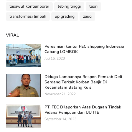
tasawuf kontemporer
tebing tinggi
teori
transformasi limbah
up grading
zauq
VIRAL
Peresmian kantor FEC shopping Indonesia
Cabang LOMBOK
Juli 15, 2023
Diduga Lambannya Respon Pemkab Deli
Serdang Terkait Korban Banjir Di
Kecamatam Batang Kuis
November 21, 2022
PT. FEC Dilaporkan Atas Dugaan Tindak
Pidana Penipuan dan UU ITE
September 14, 2023