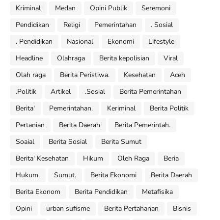
Kriminal
Medan
Opini Publik
Seremoni
Pendidikan
Religi
Pemerintahan
. Sosial
. Pendidikan
Nasional
Ekonomi
Lifestyle
Headline
Olahraga
Berita kepolisian
Viral
Olah raga
Berita Peristiwa.
Kesehatan
Aceh
.Politik
Artikel
.Sosial
Berita Pemerintahan
Berita'
Pemerintahan.
Keriminal
Berita Politik
Pertanian
Berita Daerah
Berita Pemerintah.
Soaial
Berita Sosial
Berita Sumut
Berita' Kesehatan
Hikum
Oleh Raga
Beria
Hukum.
Sumut.
Berita Ekonomi
Berita Daerah
Berita Ekonom
Berita Pendidikan
Metafisika
Opini
urban sufisme
Berita Pertahanan
Bisnis