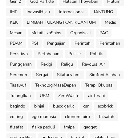
Gen Z
God Particle
Halalan Thoyyiban
Hulum
IMP
InovasiHijau
Internasional.
JANTUNG
KEK
LIMBAH TULANG IKAN KUANTUM
Medis
Mesan
MetafisikaSains
Organisasi
PAC
PDAM
PSI
Pengajian
Perintah
Perintahan
Peristiwa.
Pertahanan
Pesisir
Politik.
Punggahan
Rekigi
Religu
Revolusi Air
Seremon
Sergai
Silaturrahmi
Simfoni Asahan
Tasawuf
TeknologiMasaDepan
Terapi Okupasi
TulangIkan
UBM
ZeroWaste
air terapi
bagindo
binjai
black garlic
csr
ecobrick
editing
ego manusia
ekonomi biru
falsafah
filsafat
fisika peduli
fmipa
gadget
god partikel
gudep usu
hakikat
hakikatbudi