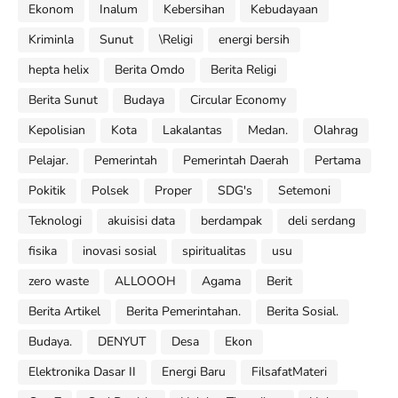
Ekonom
Inalum
Kebersihan
Kebudayaan
Kriminla
Sunut
\Religi
energi bersih
hepta helix
Berita Omdo
Berita Religi
Berita Sunut
Budaya
Circular Economy
Kepolisian
Kota
Lakalantas
Medan.
Olahrag
Pelajar.
Pemerintah
Pemerintah Daerah
Pertama
Pokitik
Polsek
Proper
SDG's
Setemoni
Teknologi
akuisisi data
berdampak
deli serdang
fisika
inovasi sosial
spiritualitas
usu
zero waste
ALLOOOH
Agama
Berit
Berita Artikel
Berita Pemerintahan.
Berita Sosial.
Budaya.
DENYUT
Desa
Ekon
Elektronika Dasar II
Energi Baru
FilsafatMateri