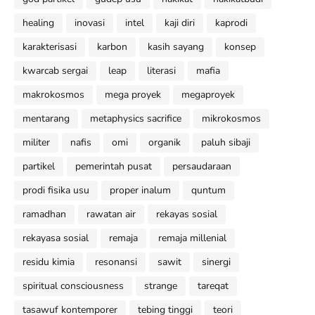
healing
inovasi
intel
kaji diri
kaprodi
karakterisasi
karbon
kasih sayang
konsep
kwarcab sergai
leap
literasi
mafia
makrokosmos
mega proyek
megaproyek
mentarang
metaphysics sacrifice
mikrokosmos
militer
nafis
omi
organik
paluh sibaji
partikel
pemerintah pusat
persaudaraan
prodi fisika usu
proper inalum
quntum
ramadhan
rawatan air
rekayas sosial
rekayasa sosial
remaja
remaja millenial
residu kimia
resonansi
sawit
sinergi
spiritual consciousness
strange
tareqat
tasawuf kontemporer
tebing tinggi
teori