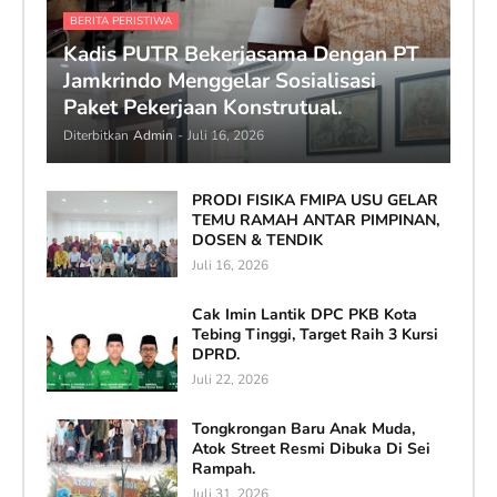
BERITA PERISTIWA
Kadis PUTR Bekerjasama Dengan PT
Jamkrindo Menggelar Sosialisasi
Paket Pekerjaan Konstrutual.
Diterbitkan
Admin
-
Juli 16, 2026
PRODI FISIKA FMIPA USU GELAR
TEMU RAMAH ANTAR PIMPINAN,
DOSEN & TENDIK
Juli 16, 2026
Cak Imin Lantik DPC PKB Kota
Tebing Tinggi, Target Raih 3 Kursi
DPRD.
Juli 22, 2026
Tongkrongan Baru Anak Muda,
Atok Street Resmi Dibuka Di Sei
Rampah.
Juli 31, 2026