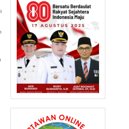
i
h
n