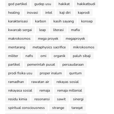
god partikel
gudep usu
hakikat
hakikatbudi
healing
inovasi
intel
kaji diri
kaprodi
karakterisasi
karbon
kasih sayang
konsep
kwarcab sergai
leap
literasi
mafia
makrokosmos
mega proyek
megaproyek
mentarang
metaphysics sacrifice
mikrokosmos
militer
nafis
omi
organik
paluh sibaji
partikel
pemerintah pusat
persaudaraan
prodi fisika usu
proper inalum
quntum
ramadhan
rawatan air
rekayas sosial
rekayasa sosial
remaja
remaja millenial
residu kimia
resonansi
sawit
sinergi
spiritual consciousness
strange
tareqat