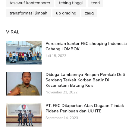
tasawuf kontemporer
tebing tinggi
teori
transformasi limbah
up grading
zauq
VIRAL
Peresmian kantor FEC shopping Indonesia
Cabang LOMBOK
Juli 15, 2023
Diduga Lambannya Respon Pemkab Deli
Serdang Terkait Korban Banjir Di
Kecamatam Batang Kuis
November 21, 2022
PT. FEC Dilaporkan Atas Dugaan Tindak
Pidana Penipuan dan UU ITE
September 14, 2023