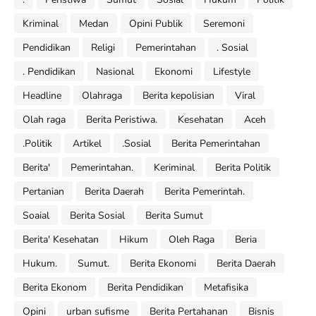
Kriminal
Medan
Opini Publik
Seremoni
Pendidikan
Religi
Pemerintahan
. Sosial
. Pendidikan
Nasional
Ekonomi
Lifestyle
Headline
Olahraga
Berita kepolisian
Viral
Olah raga
Berita Peristiwa.
Kesehatan
Aceh
.Politik
Artikel
.Sosial
Berita Pemerintahan
Berita'
Pemerintahan.
Keriminal
Berita Politik
Pertanian
Berita Daerah
Berita Pemerintah.
Soaial
Berita Sosial
Berita Sumut
Berita' Kesehatan
Hikum
Oleh Raga
Beria
Hukum.
Sumut.
Berita Ekonomi
Berita Daerah
Berita Ekonom
Berita Pendidikan
Metafisika
Opini
urban sufisme
Berita Pertahanan
Bisnis