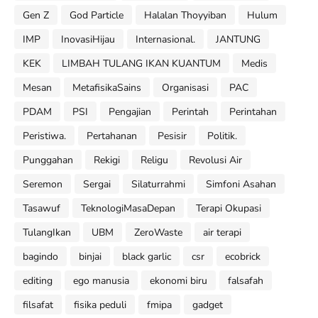
Gen Z
God Particle
Halalan Thoyyiban
Hulum
IMP
InovasiHijau
Internasional.
JANTUNG
KEK
LIMBAH TULANG IKAN KUANTUM
Medis
Mesan
MetafisikaSains
Organisasi
PAC
PDAM
PSI
Pengajian
Perintah
Perintahan
Peristiwa.
Pertahanan
Pesisir
Politik.
Punggahan
Rekigi
Religu
Revolusi Air
Seremon
Sergai
Silaturrahmi
Simfoni Asahan
Tasawuf
TeknologiMasaDepan
Terapi Okupasi
TulangIkan
UBM
ZeroWaste
air terapi
bagindo
binjai
black garlic
csr
ecobrick
editing
ego manusia
ekonomi biru
falsafah
filsafat
fisika peduli
fmipa
gadget