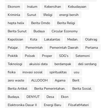
Ekonom
Inalum
Kebersihan
Kebudayaan
Kriminla
Sunut
\Religi
energi bersih
hepta helix
Berita Omdo
Berita Religi
Berita Sunut
Budaya
Circular Economy
Kepolisian
Kota
Lakalantas
Medan.
Olahrag
Pelajar.
Pemerintah
Pemerintah Daerah
Pertama
Pokitik
Polsek
Proper
SDG's
Setemoni
Teknologi
akuisisi data
berdampak
deli serdang
fisika
inovasi sosial
spiritualitas
usu
zero waste
ALLOOOH
Agama
Berit
Berita Artikel
Berita Pemerintahan.
Berita Sosial.
Budaya.
DENYUT
Desa
Ekon
Elektronika Dasar II
Energi Baru
FilsafatMateri