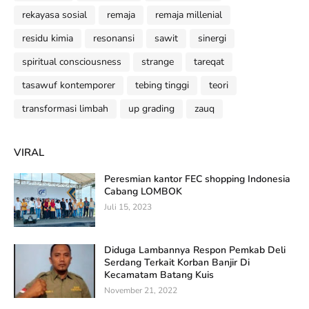
rekayasa sosial
remaja
remaja millenial
residu kimia
resonansi
sawit
sinergi
spiritual consciousness
strange
tareqat
tasawuf kontemporer
tebing tinggi
teori
transformasi limbah
up grading
zauq
VIRAL
Peresmian kantor FEC shopping Indonesia
Cabang LOMBOK
Juli 15, 2023
Diduga Lambannya Respon Pemkab Deli
Serdang Terkait Korban Banjir Di
Kecamatam Batang Kuis
November 21, 2022