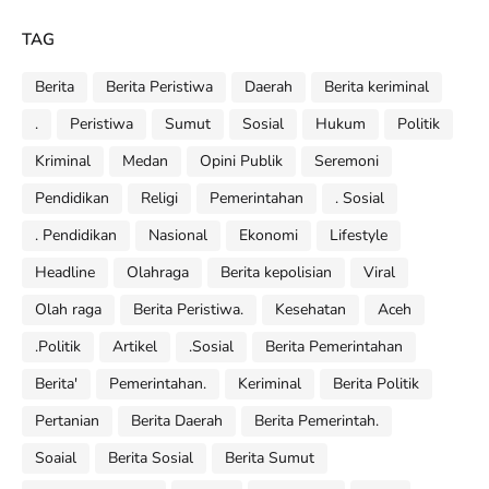
TAG
Berita
Berita Peristiwa
Daerah
Berita keriminal
.
Peristiwa
Sumut
Sosial
Hukum
Politik
Kriminal
Medan
Opini Publik
Seremoni
Pendidikan
Religi
Pemerintahan
. Sosial
. Pendidikan
Nasional
Ekonomi
Lifestyle
Headline
Olahraga
Berita kepolisian
Viral
Olah raga
Berita Peristiwa.
Kesehatan
Aceh
.Politik
Artikel
.Sosial
Berita Pemerintahan
Berita'
Pemerintahan.
Keriminal
Berita Politik
Pertanian
Berita Daerah
Berita Pemerintah.
Soaial
Berita Sosial
Berita Sumut