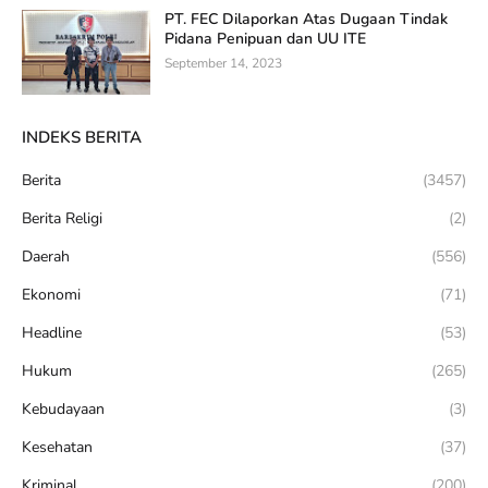
PT. FEC Dilaporkan Atas Dugaan Tindak
Pidana Penipuan dan UU ITE
September 14, 2023
INDEKS BERITA
Berita
(3457)
Berita Religi
(2)
Daerah
(556)
Ekonomi
(71)
Headline
(53)
Hukum
(265)
Kebudayaan
(3)
Kesehatan
(37)
Kriminal
(200)