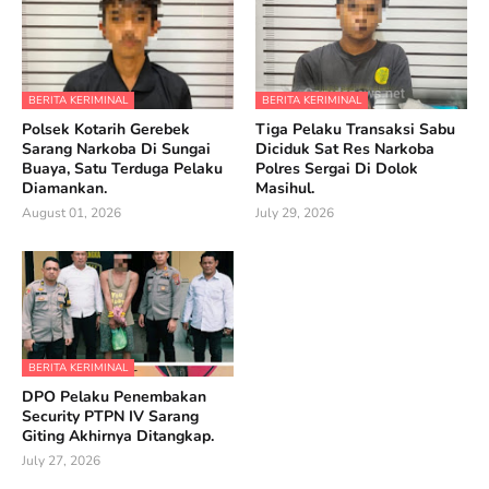
BERITA KERIMINAL
BERITA KERIMINAL
Polsek Kotarih Gerebek
Tiga Pelaku Transaksi Sabu
Sarang Narkoba Di Sungai
Diciduk Sat Res Narkoba
Buaya, Satu Terduga Pelaku
Polres Sergai Di Dolok
Diamankan.
Masihul.
August 01, 2026
July 29, 2026
BERITA KERIMINAL
DPO Pelaku Penembakan
Security PTPN IV Sarang
Giting Akhirnya Ditangkap.
July 27, 2026