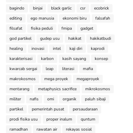
bagindo
binjai
black garlic
csr
ecobrick
editing
ego manusia
ekonomi biru
falsafah
filsafat
fisika peduli
fmipa
gadget
god partikel
gudep usu
hakikat
hakikatbudi
healing
inovasi
intel
kaji diri
kaprodi
karakterisasi
karbon
kasih sayang
konsep
kwarcab sergai
leap
literasi
mafia
makrokosmos
mega proyek
megaproyek
mentarang
metaphysics sacrifice
mikrokosmos
militer
nafis
omi
organik
paluh sibaji
partikel
pemerintah pusat
persaudaraan
prodi fisika usu
proper inalum
quntum
ramadhan
rawatan air
rekayas sosial