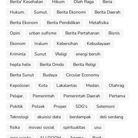
Berita' Kesehatan
Hikum
Oleh Raga
Beria
Hukum.
Sumut.
Berita Ekonomi
Berita Daerah
Berita Ekonom
Berita Pendidikan
Metafisika
Opini
urban sufisme
Berita Pertahanan
Bisnis
Ekonom
Inalum
Kebersihan
Kebudayaan
Kriminla
Sunut
\Religi
energi bersih
hepta helix
Berita Omdo
Berita Religi
Berita Sunut
Budaya
Circular Economy
Kepolisian
Kota
Lakalantas
Medan.
Olahrag
Pelajar.
Pemerintah
Pemerintah Daerah
Pertama
Pokitik
Polsek
Proper
SDG's
Setemoni
Teknologi
akuisisi data
berdampak
deli serdang
fisika
inovasi sosial
spiritualitas
usu
zero waste
ALLOOOH
Agama
Berit