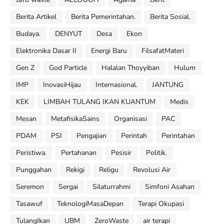
Berita Artikel
Berita Pemerintahan.
Berita Sosial.
Budaya.
DENYUT
Desa
Ekon
Elektronika Dasar II
Energi Baru
FilsafatMateri
Gen Z
God Particle
Halalan Thoyyiban
Hulum
IMP
InovasiHijau
Internasional.
JANTUNG
KEK
LIMBAH TULANG IKAN KUANTUM
Medis
Mesan
MetafisikaSains
Organisasi
PAC
PDAM
PSI
Pengajian
Perintah
Perintahan
Peristiwa.
Pertahanan
Pesisir
Politik.
Punggahan
Rekigi
Religu
Revolusi Air
Seremon
Sergai
Silaturrahmi
Simfoni Asahan
Tasawuf
TeknologiMasaDepan
Terapi Okupasi
TulangIkan
UBM
ZeroWaste
air terapi