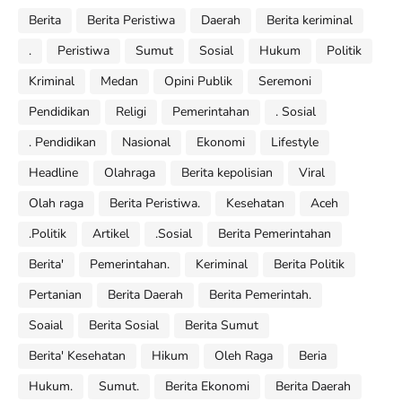
Berita
Berita Peristiwa
Daerah
Berita keriminal
.
Peristiwa
Sumut
Sosial
Hukum
Politik
Kriminal
Medan
Opini Publik
Seremoni
Pendidikan
Religi
Pemerintahan
. Sosial
. Pendidikan
Nasional
Ekonomi
Lifestyle
Headline
Olahraga
Berita kepolisian
Viral
Olah raga
Berita Peristiwa.
Kesehatan
Aceh
.Politik
Artikel
.Sosial
Berita Pemerintahan
Berita'
Pemerintahan.
Keriminal
Berita Politik
Pertanian
Berita Daerah
Berita Pemerintah.
Soaial
Berita Sosial
Berita Sumut
Berita' Kesehatan
Hikum
Oleh Raga
Beria
Hukum.
Sumut.
Berita Ekonomi
Berita Daerah