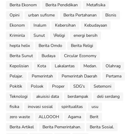
Berita Ekonom
Berita Pendidikan
Metafisika
Opini
urban sufisme
Berita Pertahanan
Bisnis
Ekonom
Inalum
Kebersihan
Kebudayaan
Kriminla
Sunut
\Religi
energi bersih
hepta helix
Berita Omdo
Berita Religi
Berita Sunut
Budaya
Circular Economy
Kepolisian
Kota
Lakalantas
Medan.
Olahrag
Pelajar.
Pemerintah
Pemerintah Daerah
Pertama
Pokitik
Polsek
Proper
SDG's
Setemoni
Teknologi
akuisisi data
berdampak
deli serdang
fisika
inovasi sosial
spiritualitas
usu
zero waste
ALLOOOH
Agama
Berit
Berita Artikel
Berita Pemerintahan.
Berita Sosial.