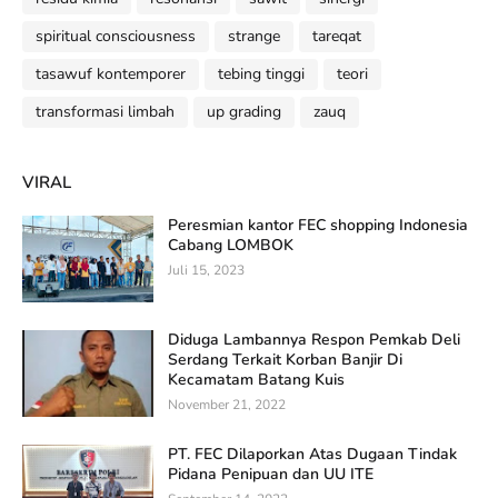
spiritual consciousness
strange
tareqat
tasawuf kontemporer
tebing tinggi
teori
transformasi limbah
up grading
zauq
VIRAL
Peresmian kantor FEC shopping Indonesia
Cabang LOMBOK
Juli 15, 2023
Diduga Lambannya Respon Pemkab Deli
Serdang Terkait Korban Banjir Di
Kecamatam Batang Kuis
November 21, 2022
PT. FEC Dilaporkan Atas Dugaan Tindak
Pidana Penipuan dan UU ITE