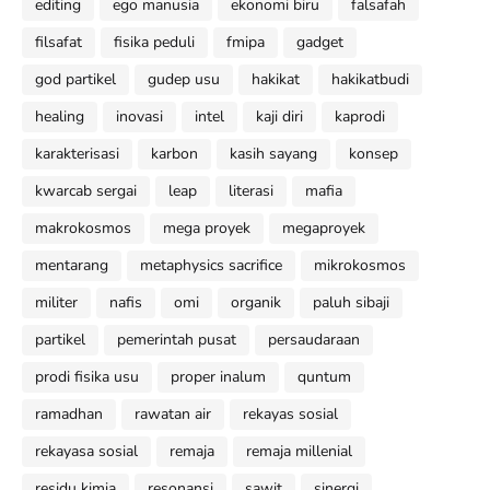
editing
ego manusia
ekonomi biru
falsafah
filsafat
fisika peduli
fmipa
gadget
god partikel
gudep usu
hakikat
hakikatbudi
healing
inovasi
intel
kaji diri
kaprodi
karakterisasi
karbon
kasih sayang
konsep
kwarcab sergai
leap
literasi
mafia
makrokosmos
mega proyek
megaproyek
mentarang
metaphysics sacrifice
mikrokosmos
militer
nafis
omi
organik
paluh sibaji
partikel
pemerintah pusat
persaudaraan
prodi fisika usu
proper inalum
quntum
ramadhan
rawatan air
rekayas sosial
rekayasa sosial
remaja
remaja millenial
residu kimia
resonansi
sawit
sinergi