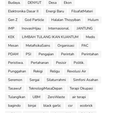
Budaya.
DENYUT
Desa
Ekon
Elektronika Dasar II
Energi Baru
FilsafatMateri
Gen Z
God Particle
Halalan Thoyyiban
Hulum
IMP
InovasiHijau
Internasional.
JANTUNG
KEK
LIMBAH TULANG IKAN KUANTUM
Medis
Mesan
MetafisikaSains
Organisasi
PAC
PDAM
PSI
Pengajian
Perintah
Perintahan
Peristiwa.
Pertahanan
Pesisir
Politik.
Punggahan
Rekigi
Religu
Revolusi Air
Seremon
Sergai
Silaturrahmi
Simfoni Asahan
Tasawuf
TeknologiMasaDepan
Terapi Okupasi
TulangIkan
UBM
ZeroWaste
air terapi
bagindo
binjai
black garlic
csr
ecobrick