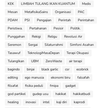
KEK
LIMBAH TULANG IKAN KUANTUM
Medis
Mesan
MetafisikaSains
Organisasi
PAC
PDAM
PSI
Pengajian
Perintah
Perintahan
Peristiwa.
Pertahanan
Pesisir
Politik.
Punggahan
Rekigi
Religu
Revolusi Air
Seremon
Sergai
Silaturrahmi
Simfoni Asahan
Tasawuf
TeknologiMasaDepan
Terapi Okupasi
TulangIkan
UBM
ZeroWaste
air terapi
bagindo
binjai
black garlic
csr
ecobrick
editing
ego manusia
ekonomi biru
falsafah
filsafat
fisika peduli
fmipa
gadget
god partikel
gudep usu
hakikat
hakikatbudi
healing
inovasi
intel
kaji diri
kaprodi