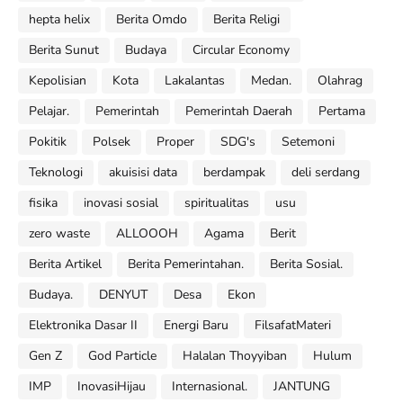
hepta helix
Berita Omdo
Berita Religi
Berita Sunut
Budaya
Circular Economy
Kepolisian
Kota
Lakalantas
Medan.
Olahrag
Pelajar.
Pemerintah
Pemerintah Daerah
Pertama
Pokitik
Polsek
Proper
SDG's
Setemoni
Teknologi
akuisisi data
berdampak
deli serdang
fisika
inovasi sosial
spiritualitas
usu
zero waste
ALLOOOH
Agama
Berit
Berita Artikel
Berita Pemerintahan.
Berita Sosial.
Budaya.
DENYUT
Desa
Ekon
Elektronika Dasar II
Energi Baru
FilsafatMateri
Gen Z
God Particle
Halalan Thoyyiban
Hulum
IMP
InovasiHijau
Internasional.
JANTUNG