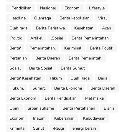
. Pendidikan
Nasional
Ekonomi
Lifestyle
Headline
Olahraga
Berita kepolisian
Viral
Olah raga
Berita Peristiwa.
Kesehatan
Aceh
.Politik
Artikel
.Sosial
Berita Pemerintahan
Berita'
Pemerintahan.
Keriminal
Berita Politik
Pertanian
Berita Daerah
Berita Pemerintah.
Soaial
Berita Sosial
Berita Sumut
Berita' Kesehatan
Hikum
Oleh Raga
Beria
Hukum.
Sumut.
Berita Ekonomi
Berita Daerah
Berita Ekonom
Berita Pendidikan
Metafisika
Opini
urban sufisme
Berita Pertahanan
Bisnis
Ekonom
Inalum
Kebersihan
Kebudayaan
Kriminla
Sunut
\Religi
energi bersih