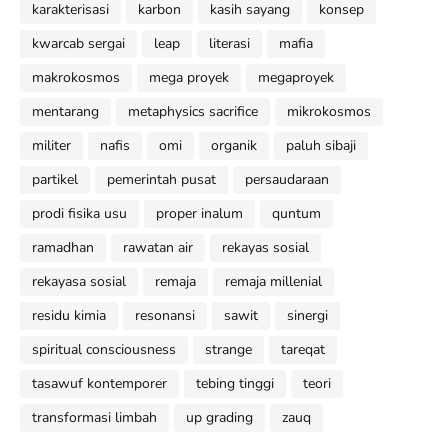
karakterisasi
karbon
kasih sayang
konsep
kwarcab sergai
leap
literasi
mafia
makrokosmos
mega proyek
megaproyek
mentarang
metaphysics sacrifice
mikrokosmos
militer
nafis
omi
organik
paluh sibaji
partikel
pemerintah pusat
persaudaraan
prodi fisika usu
proper inalum
quntum
ramadhan
rawatan air
rekayas sosial
rekayasa sosial
remaja
remaja millenial
residu kimia
resonansi
sawit
sinergi
spiritual consciousness
strange
tareqat
tasawuf kontemporer
tebing tinggi
teori
transformasi limbah
up grading
zauq