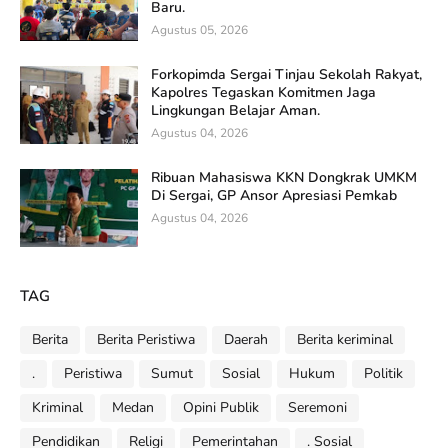
Baru.
Agustus 05, 2026
Forkopimda Sergai Tinjau Sekolah Rakyat,
Kapolres Tegaskan Komitmen Jaga
Lingkungan Belajar Aman.
Agustus 04, 2026
Ribuan Mahasiswa KKN Dongkrak UMKM
Di Sergai, GP Ansor Apresiasi Pemkab
Agustus 04, 2026
TAG
Berita
Berita Peristiwa
Daerah
Berita keriminal
.
Peristiwa
Sumut
Sosial
Hukum
Politik
Kriminal
Medan
Opini Publik
Seremoni
Pendidikan
Religi
Pemerintahan
. Sosial