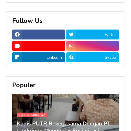
Follow Us
Twitter
LinkedIn
Skype
Populer
BERITA PERISTIWA
Kadis PUTR Bekerjasama Dengan PT
Jamkrindo Menggelar Sosialisasi