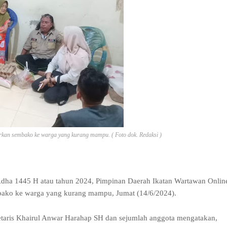
an sembako ke warga yang kurang mampu. ( Foto dok. Redaksi )
Adha 1445 H atau tahun 2024, Pimpinan Daerah Ikatan Wartawan Onlin
ako ke warga yang kurang mampu, Jumat (14/6/2024).
taris Khairul Anwar Harahap SH dan sejumlah anggota mengatakan,