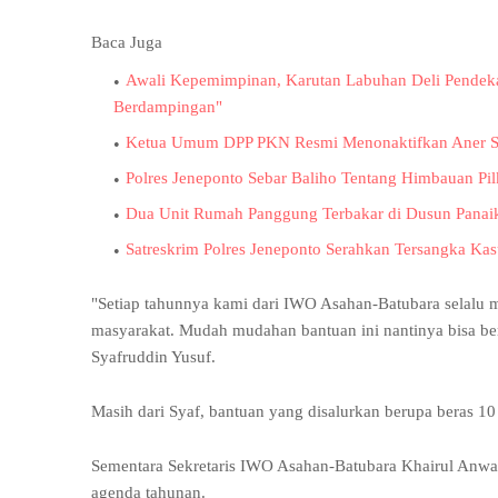
Baca Juga
Awali Kepemimpinan, Karutan Labuhan Deli Pendeka
Berdampingan"
Ketua Umum DPP PKN Resmi Menonaktifkan Aner S
Polres Jeneponto Sebar Baliho Tentang Himbauan Pi
Dua Unit Rumah Panggung Terbakar di Dusun Panai
Satreskrim Polres Jeneponto Serahkan Tersangka K
"Setiap tahunnya kami dari IWO Asahan-Batubara selalu
masyarakat. Mudah mudahan bantuan ini nantinya bisa be
Syafruddin Yusuf.
Masih dari Syaf, bantuan yang disalurkan berupa beras 10 
Sementara Sekretaris IWO Asahan-Batubara Khairul Anwar
agenda tahunan.