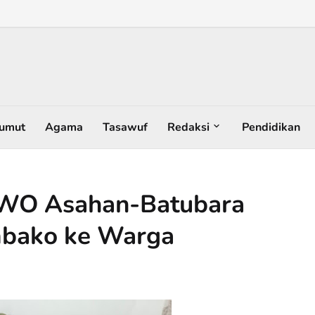
umut
Agama
Tasawuf
Redaksi
Pendidikan
 IWO Asahan-Batubara
mbako ke Warga