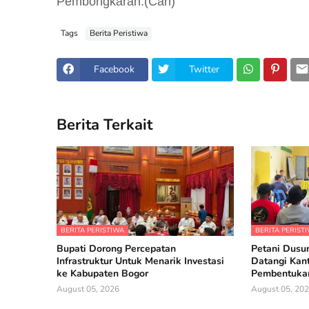
Pembongkaran.(Can)
Tags
Berita Peristiwa
Facebook
Twitter
Berita Terkait
BERITA PERISTIWA
BERITA PERIST
Bupati Dorong Percepatan
Petani Dusun
Infrastruktur Untuk Menarik Investasi
Datangi Kan
ke Kabupaten Bogor
Pembentukan
August 05, 2026
August 05, 20